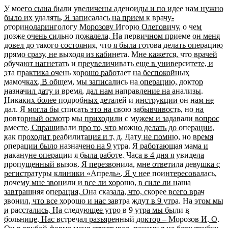
У моего сына были увеличены аденоиды и по идее нам нужно
было их удалять. Я записалась на прием к врачу-
оториноларингологу Морозову Игорю Олеговичу, о чем
позже очень сильно пожалела. На первичном приеме он меня
довел до такого состояния, что я была готова делать операцию
прямо сразу, не выходя из кабинета. Мне кажется, что врачей
обучают нагнетать и преувеличивать еще в университете, и
эта практика очень хорошо работает на беспокойных
мамочках. В общем, мы записались на операцию, доктор
назначил дату и время, дал нам направление на анализы.
Никаких более подробных деталей и инструкции он нам не
дал. Я могла бы списать это на свою забывчивость, но на
повторный осмотр мы приходили с мужем и задавали вопрос
вместе. Спрашивали про то, что можно делать до операции,
как проходит реабилитация и т. д. Дату не помню, но время
операции было назначено на 9 утра. Я работающая мама и
накануне операции я была работе. Часа в 4 дня я увидела
пропущенный вызов. Я перезвонила, мне ответила девушка с
регистратуры клиники «Апрель». Я у нее поинтересовалась,
почему мне звонили и все ли хорошо, в силе ли наша
завтрашняя операция. Она сказала, что, скорее всего врач
звонил, что все хорошо и нас завтра ждут в 9 утра. На этом мы
и расстались. На следующее утро в 9 утра мы были в
больнице. Нас встречал разъяренный доктор – Морозов И. О.