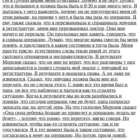
Он в грубой форме меня отчитывал, почему я не беру трубку,
что в больнице я должна была быть в 8:30 и еще много чего. Я
пыталась у него выяснить, почему он не предупредил меня об
этом раньше, на приеме у него я была два раза до операции. Я
ему также сказала, что я перезванивала и спрашивала девушек
в регистратуре, зачем мне перезванивал доктор. Они мне
ничего не передали. Он продолжал мне хамить, говорить, что
я сорвала операцию. Думаю, что многие мамы смогли бы меня
понять, и представить в каком состоянии я тогда была. Меня
просто трясло, естественно слезы текли рекой от этого
скотского отношения и несправедливости. В результате
Морозов сказал, что он мне не верит, что все разговоры у них
записываются и пошел слушать мой диалог с девушкой из
регистратуры. В результате я оказалась права. А он даже не
извинился. Сказал, что девушка должна была мне все
передать, но не сделала этого. С нами все это время был и
папа, он все это наблюдал и пытался как-то сгладить
ситуацию. Когда в результате мы во всем разобрались и
поняли, что сегодня операции уже не будет, папа попросил
записать нас на другой день. На что господин Морозов сказал:
«Она сюда ребенка больше не приведет и операцию делать не
будет», - потому что понял, что перегнул, мягко говоря. Но
извиниться, чтобы как-то сгладить ситуацию, так и не
удосужился. Я в тот момент была в таком состоянии, что
согласилась к нему на операцию. Но потом, придя домой,