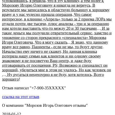
успокоившись, я решила, что в эту клинику, а тем более к
Морозову Игорю Олеговичу я никогда не вернусь. В
результате мы записались в областную больницу к хорошему
врачу и у нас чудесно прошла операция. Что самое
интересное, в клинике «Апрель» только за 2 приема ЛОРа мы
отдали почти две тысячи, плюс анализы - три и за операцию
нам хотели выставить что-то между 20 и 30 тысячами… И за
такие деньги мы получили отвратительный сервис, хамство и
унижение со сторон прекрасного «специалиста» Морозова
Игоря Олеговича. Что я могу сказать... Я знаю, что данному
врачу все равно. Пациенты - если не мы, то будут другие.
Начальство ему ничего не скажет. Но данная клиника
потеряла нашу семью как клиентов и ни одному своему
знакомому я не посоветую Ваш центр, и даже буду
отговаривать от посещения. PS: Возможно и специалист он
хороший, убедиться мне в этом не удалось. Но как человек он
… Ну ругаться нецензурно я не буду, хотя хотелось. Всего
хорошего!
Отзыв написал "
+7-900-35XXXXX
"
ссылка на этот отзыв
О компании "
Морозов Игорь Олегович отзывы
"
2018-01-12