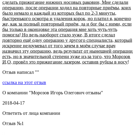
сделать прижигание нижних носовых раковин. Мне сделали
операцию, после операции ходил на повторные приёмы, коих
было немало и каждый из которых был по 2-3 минуты,
быстренького осмотра и удаления корок, но платил я, конечно
же, как за полный повторный приём, да и бог бы с ними, если
бы только в оконцовке эта операция мне хоть чуть-чуть
помогла! Но ведь наоборот стало хуже. В итоге сделал
повторно ещё одну операцию у другого специалиста, который
искренне недоумевал от того зачем в моём случае врач
назначил эту операцию, ведь результат от нынешней операции
есть, но в значительной степени хуже из-за того, что Морозов
И.О. провёл это прижигание лазером, оставив рубцы в носу!
Отзыв написал "
"
ссылка на этот отзыв
О компании "
Морозов Игорь Олегович отзывы
"
2018-04-17
Ответить от лица компании
Отзыв №
1