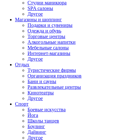
Студии маникюра
SPA салоны
Другое
Магазины и шоппинг
Подарки и сувениры
Одежда и обувь
Торговые центры
Алкогольные напитки
Мебельные салоны
Интернет-магазины
Другое
Отдых
Туристические фирмы
Организация праздников
Бани и сауны
Развлекательные центры
Кинотеатры
Другое
Спорт
Боевые искусства
Йога
Школы танцев
Боулинг
Дайвинг
Другое