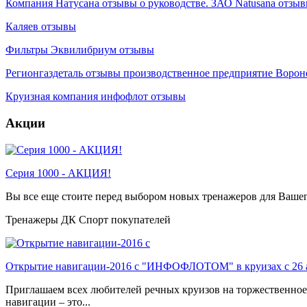
Компания Натусана отзывы о руководстве. ЗАО Natusana отзы
Каляев отзывы
Фильтры Эквилибриум отзывы
Регионгаздеталь отзывы производственное предприятие Воро
Круизная компания инфофлот отзывы
Акции
Серия 1000 - АКЦИЯ!
Вы все еще стоите перед выбором новых тренажеров для Ваше
Тренажеры ДК Спорт покупателей
Открытие навигации-2016 с "ИНФОФЛОТОМ" в круизах с 26 
Приглашаем всех любителей речных круизов на торжественное
навигации – это...