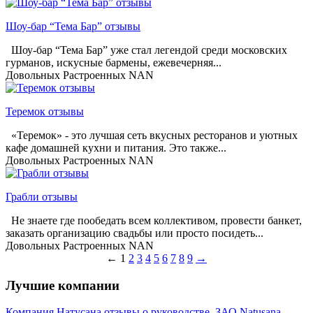
Шоу-бар “Тема Бар” отзывы
Шоу-бар “Тема Бар” уже стал легендой среди московских
гурманов, искусные бармены, ежевечерняя...
Довольных
Растроенных
NAN
Теремок отзывы
«Теремок» - это лучшая сеть вкусных ресторанов и уютных
кафе домашней кухни и питания. Это также...
Довольных
Растроенных
NAN
Грабли отзывы
Не знаете где пообедать всем коллективом, провести банкет,
заказать организацию свадьбы или просто посидеть...
Довольных
Растроенных
NAN
←
1
2
3
4
5
6
7
8
9
→
Лучшие компании
Компания Натусана отзывы о руководстве. ЗАО Natusana