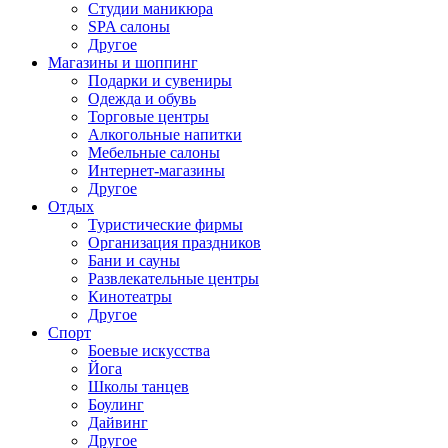
Студии маникюра
SPA салоны
Другое
Магазины и шоппинг
Подарки и сувениры
Одежда и обувь
Торговые центры
Алкогольные напитки
Мебельные салоны
Интернет-магазины
Другое
Отдых
Туристические фирмы
Организация праздников
Бани и сауны
Развлекательные центры
Кинотеатры
Другое
Спорт
Боевые искусства
Йога
Школы танцев
Боулинг
Дайвинг
Другое