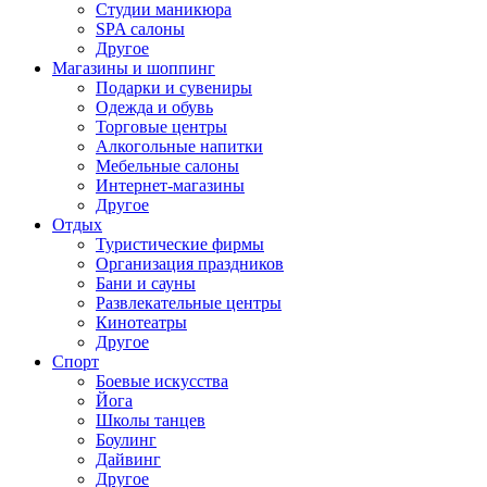
Студии маникюра
SPA салоны
Другое
Магазины и шоппинг
Подарки и сувениры
Одежда и обувь
Торговые центры
Алкогольные напитки
Мебельные салоны
Интернет-магазины
Другое
Отдых
Туристические фирмы
Организация праздников
Бани и сауны
Развлекательные центры
Кинотеатры
Другое
Спорт
Боевые искусства
Йога
Школы танцев
Боулинг
Дайвинг
Другое