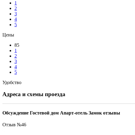
1
2
3
4
5
Цены
85
1
2
3
4
5
Удобство
Адреса и схемы проезда
Обсуждение Гостевой дом Апарт-отель Замок отзывы
Отзыв №
46