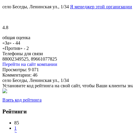
село Беседы, Ленинская ул., 1/34
Я менеджер этой организации
4.8
общая оценка
«За» -
44
«Против» -
2
Телефоны для связи
88002349525, 89661077825
Перейти на сайт компании
Просмотры:
9 071
Комментарии:
46
село Беседы, Ленинская ул., 1/34
Установите код рейтинга на свой сайт, чтобы Ваши клиенты з
Взять код рейтинга
Рейтинги
85
1