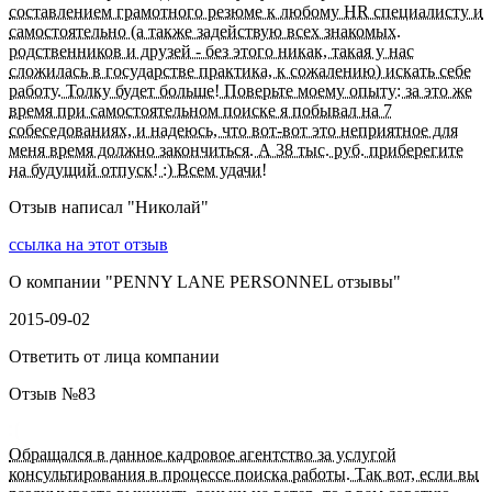
составлением грамотного резюме к любому НR специалисту и
самостоятельно (а также задействую всех знакомых.
родственников и друзей - без этого никак, такая у нас
сложилась в государстве практика, к сожалению) искать себе
работу. Толку будет больше! Поверьте моему опыту: за это же
время при самостоятельном поиске я побывал на 7
собеседованиях, и надеюсь, что вот-вот это неприятное для
меня время должно закончиться. А 38 тыс. руб. приберегите
на будущий отпуск! :) Всем удачи!
Отзыв написал "
Николай
"
ссылка на этот отзыв
О компании "
PENNY LANE PERSONNEL отзывы
"
2015-09-02
Ответить от лица компании
Отзыв №
83
Обращался в данное кадровое агентство за услугой
консультирования в процессе поиска работы. Так вот, если вы