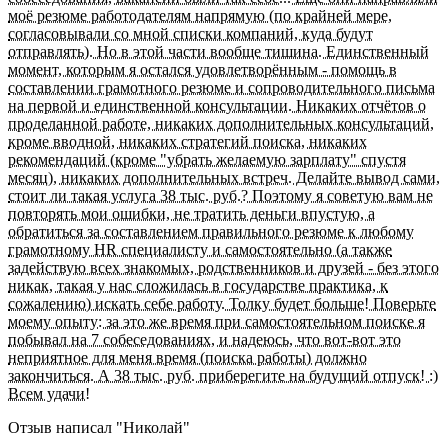
моё резюме работодателям напрямую (по крайней мере,
согласовывали со мной списки компаний, куда будут
отправлять). Но в этой части вообще тишина. Единственный
момент, которым я остался удовлетворённым - помощь в
составлении грамотного резюме и сопроводительного письма
на первой и единственной консультации. Никаких отчётов о
проделанной работе, никаких дополнительных консультаций,
кроме вводной, никаких стратегий поиска, никаких
рекомендаций (кроме "убрать желаемую зарплату" спустя
месяц), никаких дополнительных встреч. Делайте вывод сами,
стоит ли такая услуга 38 тыс. руб.? Поэтому я советую вам не
повторять мои ошибки, не тратить деньги впустую, а
обратиться за составлением правильного резюме к любому
грамотному HR специалисту и самостоятельно (а также
задействую всех знакомых, родственников и друзей - без этого
никак, такая у нас сложилась в государстве практика, к
сожалению) искать себе работу. Толку будет больше! Поверьте
моему опыту: за это же время при самостоятельном поиске я
побывал на 7 собеседованиях, и надеюсь, что вот-вот это
неприятное для меня время (поиска работы) должно
закончиться. А 38 тыс. руб. приберегите на будущий отпуск! :)
Всем удачи!
Отзыв написал "
Николай
"