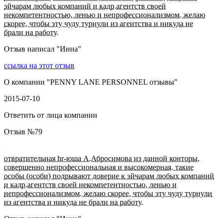
эйчарам любых компаний и кадр.агентств своей
некомпетентностью, ленью и непрофессионализмом. желаю
скорее, чтобы эту чуду турнули из агентства и никуда не
брали на работу.
Отзыв написал "
Инна
"
ссылка на этот отзыв
О компании "
PENNY LANE PERSONNEL отзывы
"
2015-07-10
Ответить от лица компании
Отзыв №
79
отвратительная hr-юша А.Абросимова из данной конторы,
совершенно непрофессиональная и высокомерная. такие
особы (особи) подрывают доверие к эйчарам любых компаний
и кадр.агентств своей некомпетентностью, ленью и
непрофессионализмом. желаю скорее, чтобы эту чуду турнули
из агентства и никуда не брали на работу.