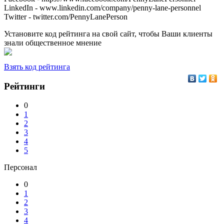
LinkedIn - www.linkedin.com/company/penny-lane-personnel
Twitter - twitter.com/PennyLanePerson
Установите код рейтинга на свой сайт, чтобы Ваши клиенты
знали общественное мнение
Взять код рейтинга
Рейтинги
0
1
2
3
4
5
Персонал
0
1
2
3
4