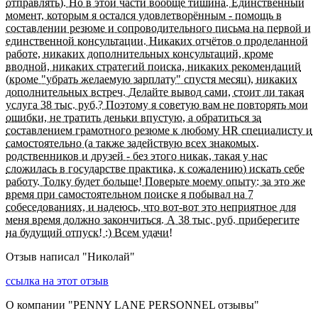
отправлять). Но в этой части вообще тишина. Единственный
момент, которым я остался удовлетворённым - помощь в
составлении резюме и сопроводительного письма на первой и
единственной консультации. Никаких отчётов о проделанной
работе, никаких дополнительных консультаций, кроме
вводной, никаких стратегий поиска, никаких рекомендаций
(кроме "убрать желаемую зарплату" спустя месяц), никаких
дополнительных встреч. Делайте вывод сами, стоит ли такая
услуга 38 тыс. руб.? Поэтому я советую вам не повторять мои
ошибки, не тратить деньки впустую, а обратиться за
составлением грамотного резюме к любому НR специалисту и
самостоятельно (а также задействую всех знакомых.
родственников и друзей - без этого никак, такая у нас
сложилась в государстве практика, к сожалению) искать себе
работу. Толку будет больше! Поверьте моему опыту: за это же
время при самостоятельном поиске я побывал на 7
собеседованиях, и надеюсь, что вот-вот это неприятное для
меня время должно закончиться. А 38 тыс. руб. приберегите
на будущий отпуск! :) Всем удачи!
Отзыв написал "
Николай
"
ссылка на этот отзыв
О компании "
PENNY LANE PERSONNEL отзывы
"