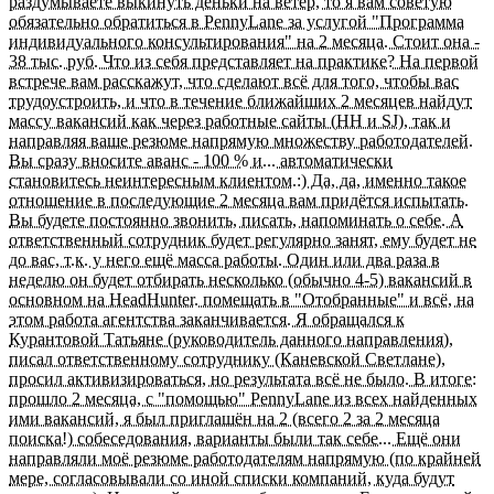
раздумываете выкинуть деньки на ветер, то я вам советую
обязательно обратиться в PennyLane за услугой "Программа
индивидуального консультирования" на 2 месяца. Стоит она -
38 тыс. руб. Что из себя представляет на практике? На первой
встрече вам расскажут, что сделают всё для того, чтобы вас
трудоустроить, и что в течение ближайших 2 месяцев найдут
массу вакансий как через работные сайты (HH и SJ), так и
направляя ваше резюме напрямую множеству работодателей.
Вы сразу вносите аванс - 100 % и... автоматически
становитесь неинтересным клиентом.:) Да, да, именно такое
отношение в последующие 2 месяца вам придётся испытать.
Вы будете постоянно звонить, писать, напоминать о себе. А
ответственный сотрудник будет регулярно занят, ему будет не
до вас, т.к. у него ещё масса работы. Один или два раза в
неделю он будет отбирать несколько (обычно 4-5) вакансий в
основном на HeadHunter. помещать в "Отобранные" и всё, на
этом работа агентства заканчивается. Я обращался к
Курантовой Татьяне (руководитель данного направления),
писал ответственному сотруднику (Каневской Светлане),
просил активизироваться, но результата всё не было. В итоге:
прошло 2 месяца, с "помощью" PennyLane из всех найденных
ими вакансий, я был приглашён на 2 (всего 2 за 2 месяца
поиска!) собеседования, варианты были так себе... Ещё они
направляли моё резюме работодателям напрямую (по крайней
мере, согласовывали со иной списки компаний, куда будут