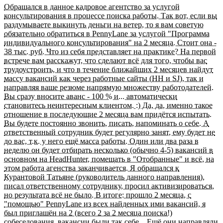
Обращался в данное кадровое агентство за услугой
консультирования в процессе поиска работы. Так вот, если вы
раздумываете выкинуть деньги на ветер, то я вам советую
обязательно обратиться в PennyLane за услугой "Программа
индивидуального консультирования" на 2 месяца. Стоит она -
38 тыс. руб. Что из себя представляет на практике? На первой
встрече вам расскажут, что сделают всё для того, чтобы вас
трудоустроить, и что в течение ближайших 2 месяцев найдут
массу вакансий как через работные сайты (HH и SJ), так и
направляя ваше резюме напрямую множеству работодателей.
Вы сразу вносите аванс - 100 % и... автоматически
становитесь неинтересным клиентом. :) Да, да, именно такое
отношение в последующие 2 месяца вам придётся испытать.
Вы будете постоянно звонить, писать, напоминать о себе. А
ответственный сотрудник будет регулярно занят, ему будет не
до вас, т.к. у него ещё масса работы. Один или два раза в
неделю он будет отбирать несколько (обычно 4-5) вакансий в
основном на HeadHunter, помещать в "Отобранные" и всё, на
этом работа агенства заканчивается. Я обращался к
Курантовой Татьяне (руководитель данного направления),
писал ответственному сотруднику, просил активизироваться,
но результата всё не было. В итоге: прошло 2 месяца, с
"помощью" PennyLane из всех найденных ими вакансий, я
был приглашён на 2 (всего 2 за 2 месяца поиска!)
собеседования, вакансии были так себе... Ещё они направляли