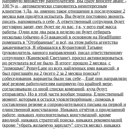
напрямую множеству работодателей. Вы сразу вносите аванс -
100 % и... автоматически становитесь неинтересным
клиентом.:) Да, да, именно такое отношение в последующие 2
месяца вам придётся испытать. Вы будете постоянно звонить,
писать, напоминать о себе. А ответственный сотрудник будет
регулярно занят, ему будет не до вас, т.к. у него ещё масса
работы. Один или два раза в неделю он будет отбирать
несколько (обычно 4-5) вакансий в основном на HeadHunter.
помещать в "Отобранные" и всё, на этом работа агентства
заканчивается. Я обращался к Курантовой Татьяне
(руководитель данного направления), писал ответственному
сотруднику (Каневской Светлане), просил активизироваться,
но результата всё не было. В итоге: прошло 2 месяца, с
"помощью" PennyLane из всех найденных ими вакансий, я
был приглашён на 2 (всего 2 за 2 месяца поиска!)
собеседования, варианты были так себе... Ещё они направляли
моё резюме работодателям напрямую (по крайней мере,
согласовывали со иной списки компаний, куда будут
отправлять). Но в этой части вообще тишина. Единственный
момент, которым я остался удовлетворённым - помощь в
составлении резюме и сопроводительного письма на первой и
единственной консультации. Никаких отчётов о проделанной
работе, никаких дополнительных консультаций, кроме
вводной, никаких стратегий поиска, никаких рекомендаций
(кроме "убрать желаемую зарплату" спустя месяц), никаких