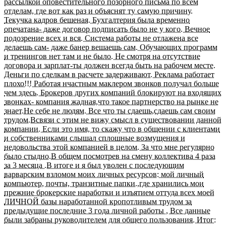
рассылкой оповестительного позорного письма по всем
отделам, где вот как раз и объяснят ту самую причину.
Текучка кадров бешеная. Бухгалтерия была временно
опечатана- даже договор подписать было не у кого. Вечное
подозрение всех и вся. Система работы не отлажена все
делаешь сам- даже банер вешаешь сам. Обучающих программ
и тренингов нет там и не было. Не смотря на отсутствие
договора и зарплат-ты должен всегда быть на рабочем месте.
Деньги по сделкам в расчете задерживают. Реклама работает
плохо!!! Работая нчастным маклером звонков получал больше
чем здесь. Брокеров других компаний блокируют на входящих
звонках- компания жадная,что такое партнерство на рынке не
знает.Не себе не людям. Все что ты сдаешь,сдаешь сам своим
трудом.Всвязи с этим не вижу смысл в существовании данной
компании. Если это имя, то скажу что в общении с клиентами
и собственниками слышал сплошные возмущения и
недовольства этой компанией в целом. За что мне регулярно
было стыдно.В общем посмотрев на смену коллектива 4 раза
за 3 месяца .В итоге и я был уволен с последующим
варварским взломом моих личных ресурсов: мой личный
компьютер, почты, транзитные папки.,где хранились мои
прежние брокерские наработки и изъятием оттуда всех моей
ЛИЧНОЙ базы наработанной кропотливым трудом за
предыдущие последние 3 года личной работы , Все данные
были забраны руководителем для общего пользования. Итог: