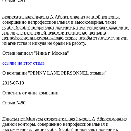
Отзыв №
81
отвратительная hr-юша А.Абросимова из данной конторы,
совершенно непрофессиональная и высокомерная. такие
особы (особи) подрывают доверие к эйчарам любых компаний
и кадр.агентств своей некомпетентностью, ленью и
непрофессионализмом. желаю скорее, чтобы эту чуду турнули
из агентства и никуда не брали на работу.
Отзыв написал "
Инна г. Москва
"
ссылка на этот отзыв
О компании "
PENNY LANE PERSONNEL отзывы
"
2015-07-10
Ответить от лица компании
Отзыв №
80
Плюсы нет Минусы отвратительная hr-юша А.Абросимова из
данной конторы, совершенно непрофессиональная и
высокомерная. такие особы (особи) подрывают доверие к