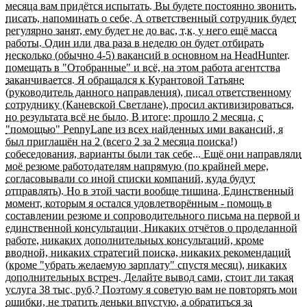
месяца вам придётся испытать. Вы будете постоянно звонить,
писать, напоминать о себе. А ответственный сотрудник будет
регулярно занят, ему будет не до вас, т.к. у него ещё масса
работы. Один или два раза в неделю он будет отбирать
несколько (обычно 4-5) вакансий в основном на HeadHunter.
помещать в "Отобранные" и всё, на этом работа агентства
заканчивается. Я обращался к Курантовой Татьяне
(руководитель данного направления), писал ответственному
сотруднику (Каневской Светлане), просил активизироваться,
но результата всё не было. В итоге: прошло 2 месяца, с
"помощью" PennyLane из всех найденных ими вакансий, я
был приглашён на 2 (всего 2 за 2 месяца поиска!)
собеседования, варианты были так себе... Ещё они направляли
моё резюме работодателям напрямую (по крайней мере,
согласовывали со иной списки компаний, куда будут
отправлять). Но в этой части вообще тишина. Единственный
момент, которым я остался удовлетворённым - помощь в
составлении резюме и сопроводительного письма на первой и
единственной консультации. Никаких отчётов о проделанной
работе, никаких дополнительных консультаций, кроме
вводной, никаких стратегий поиска, никаких рекомендаций
(кроме "убрать желаемую зарплату" спустя месяц), никаких
дополнительных встреч. Делайте вывод сами, стоит ли такая
услуга 38 тыс. руб.? Поэтому я советую вам не повторять мои
ошибки, не тратить деньки впустую, а обратиться за