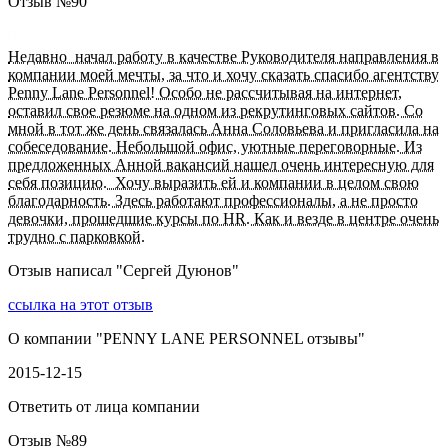
Отзыв №
90
Недавно начал работу в качестве Руководителя направления в
компании моей мечты, за что и хочу сказать спасибо агентству
Penny Lane Personnel! Особо не рассчитывая на интернет,
оставил свое резюме на одном из рекрутинговых сайтов. Со
мной в тот же день связалась Анна Соловьева и пригласила на
собеседование. Небольшой офис, уютные переговорные. Из
предложенных Анной вакансий нашел очень интересную для
себя позицию. Хочу выразить ей и компании в целом свою
благодарность. Здесь работают профессионалы, а не просто
девочки, прошедшие курсы по HR. Как и везде в центре очень
трудно с парковкой.
Отзыв написал "
Сергей Дуюнов
"
ссылка на этот отзыв
О компании "
PENNY LANE PERSONNEL отзывы
"
2015-12-15
Ответить от лица компании
Отзыв №
89