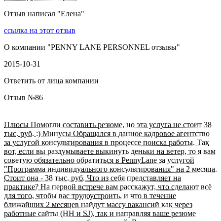
Отзыв написал "
Елена
"
ссылка на этот отзыв
О компании "
PENNY LANE PERSONNEL отзывы
"
2015-10-31
Ответить от лица компании
Отзыв №
86
Плюсы Помогли составить резюме, но эта услуга не стоит 38
тыс. руб. :) Минусы Обращался в данное кадровое агентство
за услугой консультирования в процессе поиска работы. Так
вот, если вы раздумываете выкинуть деньки на ветер, то я вам
советую обязательно обратиться в PennyLane за услугой
"Программа индивидуального консультирования" на 2 месяца.
Стоит она - 38 тыс. руб. Что из себя представляет на
практике? На первой встрече вам расскажут, что сделают всё
для того, чтобы вас трудоустроить, и что в течение
ближайших 2 месяцев найдут массу вакансий как через
работные сайты (HH и SJ), так и направляя ваше резюме