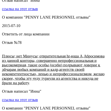
Отзыв написал "
Инна
"
ссылка на этот отзыв
О компании "
PENNY LANE PERSONNEL отзывы
"
2015-07-10
Ответить от лица компании
Отзыв №
78
Плюсы: нет Минусы: отвратительная hr-юша А.Абросимова
из данной конторы, совершенно непрофессиональная и
высокомерная. такие особы (особи) подрывают доверие к
эйчарам любых компаний и кадр.агентств своей
некомпетентностью, ленью и непрофессионализмом. желаю
скорее, чтобы эту чуду турнули из агентства и никуда не
брали на работу.
Отзыв написал "
Инна
"
ссылка на этот отзыв
О компании "
PENNY LANE PERSONNEL отзывы
"