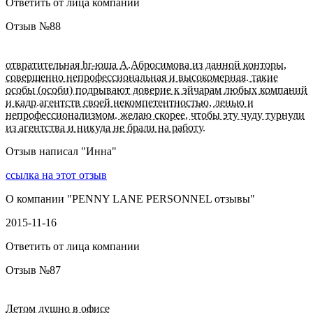
Ответить от лица компании
Отзыв №
88
отвратительная hr-юша А.Абросимова из данной конторы,
совершенно непрофессиональная и высокомерная. такие
особы (особи) подрывают доверие к эйчарам любых компаний
и кадр.агентств своей некомпетентностью, ленью и
непрофессионализмом. желаю скорее, чтобы эту чуду турнули
из агентства и никуда не брали на работу.
Отзыв написал "
Инна
"
ссылка на этот отзыв
О компании "
PENNY LANE PERSONNEL отзывы
"
2015-11-16
Ответить от лица компании
Отзыв №
87
Летом душно в офисе