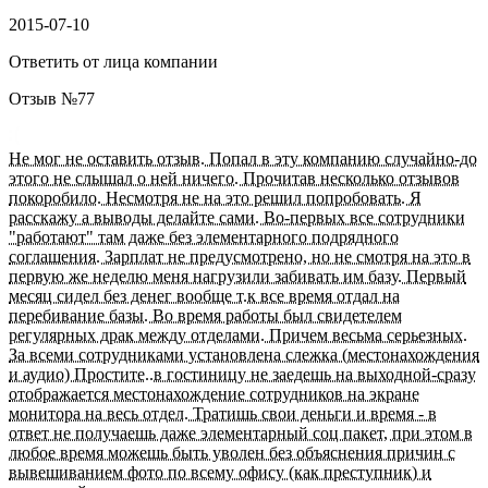
2015-07-10
Ответить от лица компании
Отзыв №
77
Не мог не оставить отзыв. Попал в эту компанию случайно-до
этого не слышал о ней ничего. Прочитав несколько отзывов
покоробило. Несмотря не на это решил попробовать. Я
расскажу а выводы делайте сами. Во-первых все сотрудники
"работают" там даже без элементарного подрядного
соглашения. Зарплат не предусмотрено, но не смотря на это в
первую же неделю меня нагрузили забивать им базу. Первый
месяц сидел без денег вообще т.к все время отдал на
перебивание базы. Во время работы был свидетелем
регулярных драк между отделами. Причем весьма серьезных.
За всеми сотрудниками установлена слежка (местонахождения
и аудио) Простите..в гостиницу не заедешь на выходной-сразу
отображается местонахождение сотрудников на экране
монитора на весь отдел. Тратишь свои деньги и время - в
ответ не получаешь даже элементарный соц пакет, при этом в
любое время можешь быть уволен без объяснения причин с
вывешиванием фото по всему офису (как преступник) и