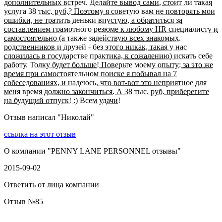
дополнительных встреч. Делайте вывод сами, стоит ли такая
услуга 38 тыс. руб.? Поэтому я советую вам не повторять мои
ошибки, не тратить деньки впустую, а обратиться за
составлением грамотного резюме к любому НR специалисту и
самостоятельно (а также задействую всех знакомых.
родственников и друзей - без этого никак, такая у нас
сложилась в государстве практика, к сожалению) искать себе
работу. Толку будет больше! Поверьте моему опыту: за это же
время при самостоятельном поиске я побывал на 7
собеседованиях, и надеюсь, что вот-вот это неприятное для
меня время должно закончиться. А 38 тыс. руб. приберегите
на будущий отпуск! :) Всем удачи!
Отзыв написал "
Николай
"
ссылка на этот отзыв
О компании "
PENNY LANE PERSONNEL отзывы
"
2015-09-02
Ответить от лица компании
Отзыв №
85