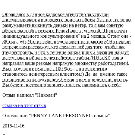
Обращался в данное кадровое агентство за услугой
консультирования в процессе поиска работы. Так вот, если вы
раздумываете выкинуть деньки на ветер, то я вам советую
обязательно обратиться в PennyLane за услугой "Программа
индивидуального консультирования" на 2 месяца. Стоит она -
38 тыс. руб. Что из себя представляет на практике? На первой
встрече вам расскажут, что сделают всё для того, чтобы вас
трудоустроить, и что в течение ближайших 2 месяцев найдут
массу вакансий как через работные сайты (HH и SJ), так и
направляя ваше резюме напрямую множеству работодателей.
Вы сразу вносите аванс - 100 % и... автоматически
становитесь неинтересным клиентом.:) Да, да, именно такое
отношение в последующие 2 месяца вам придётся испытать.
Вы будете постоянно звонить, писать, напоминать о себе.
Отзыв написал "
Николай
"
ссылка на этот отзыв
О компании "
PENNY LANE PERSONNEL отзывы
"
2015-11-16