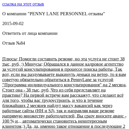
ссылка на этот отзыв
О компании "
PENNY LANE PERSONNEL отзывы
"
2015-09-02
Ответить от лица компании
Отзыв №
84
Плюсы: Помогли составить резюме, но эта услуга не стоит 38
тыс. руб. :) Минусы: Обращался в данное кадровое агентство
за услугой консультирования в процессе поиска работы. Так
вот, если вы раздумываете выкинуть деньки на ветер, то я вам
советую обязательно обратиться в PennyLane за услугой
"Программа индивидуального консультирования" на 2 месяца.
Стоит она - 38 тыс. руб. Что из себя представляет на
практике? На первой встрече вам расскажут, что сделают всё
для того, чтобы вас трудоустроить, и что в течение
ближайших 2 месяцев найдут массу вакансий как через
работные сайты (HH и SJ), так и направляя ваше резюме
напрямую множеству работодателей. Вы сразу вносите аванс -
100 % и... автоматически становитесь неинтересным
клиентом.:) Да, да, именно такое отношение в последующие 2