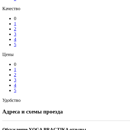
Качество
0
1
2
3
4
5
Цены
0
1
2
3
4
5
Удобство
Адреса и схемы проезда
Обсуждение YOGA PRACTIKA отзывы