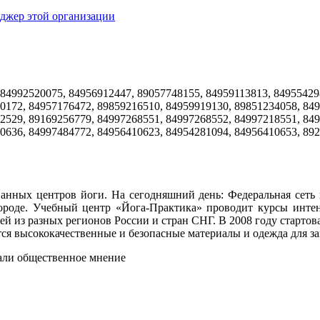
джер этой организации
 84992520075, 84956912447, 89057748155, 84959113813, 84955429
0172, 84957176472, 89859216510, 84959919130, 89851234058, 849
2529, 89169256779, 84997268551, 84997268552, 84997218551, 849
0636, 84997484772, 84956410623, 84954281094, 84956410653, 89
нных центров йоги. На сегодняшний день: Федеральная сеть
роде. Учебный центр «Йога-Практика» проводит курсы инт
ей из разных регионов России и стран СНГ. В 2008 году старто
 высококачественные и безопасные материалы и одежда для за
нали общественное мнение