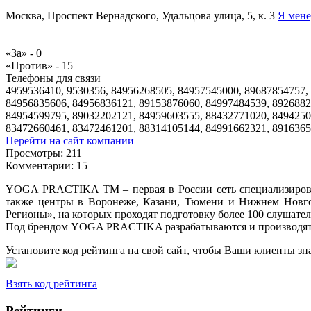
Москва, Проспект Вернадского, Удальцова улица, 5, к. 3
Я мене
«За» -
0
«Против» -
15
Телефоны для связи
4959536410, 9530356, 84956268505, 84957545000, 89687854757,
84956835606, 84956836121, 89153876060, 84997484539, 8926882
84954599795, 89032202121, 84959603555, 88432771020, 8494250
83472660461, 83472461201, 88314105144, 84991662321, 8916365
Перейти на сайт компании
Просмотры:
211
Комментарии:
15
YOGA PRACTIKA TM – первая в России сеть специализирова
также центры в Воронеже, Казани, Тюмени и Нижнем Новго
Регионы», на которых проходят подготовку более 100 слушател
Под брендом YOGA PRACTIKA разрабатываются и производятся
Установите код рейтинга на свой сайт, чтобы Ваши клиенты з
Взять код рейтинга
Рейтинги