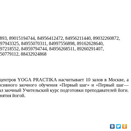
893, 89015194744, 84956412472, 84956211440, 89032260872,
97943325, 84955070311, 84997556898, 89162628640,
97218552, 84959794744, 84956268511, 89260291407,
250779112, 88432924868
 центров YOGA PRACTIKA насчитывает 10 залов в Москве, а
енсивного заочного обучения «Первый шаг» и «Первый шаг—
вал заочный Учительский курс подготовки преподавателей йоги.
нятия йогой.