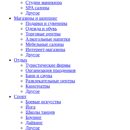
Студии маникюра
SPA салоны
Другое
Магазины и шоппинг
Подарки и сувениры
Одежда и обувь
Торговые центры
Алкогольные напитки
Мебельные салоны
Интернет-магазины
Другое
Отдых
Туристические фирмы
Организация праздников
Бани и сауны
Развлекательные центры
Кинотеатры
Другое
Спорт
Боевые искусства
Йога
Школы танцев
Боулинг
Дайвинг
Другое