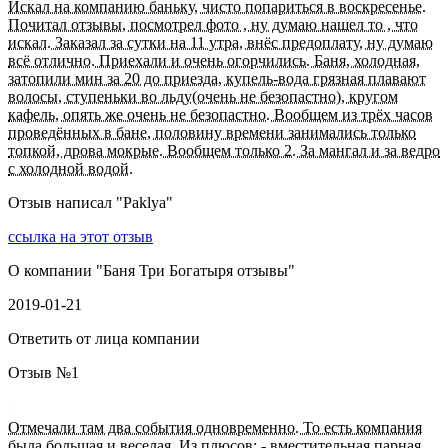
Искал на компанию баньку, чисто попариться в воскресенье.
Почитал отзывы, посмотрел фото , ну думаю нашел то , что
искал. Заказал за сутки на 11 утра, внёс предоплату, ну думаю
всё отлично. Приехали и очень огорчились. Баня, холодная,
затопили мин за 20 до приезда, купель-вода грязная плавают
волосы, ступеньки во льду(очень не безопастно), кругом
кафель, опять же очень не безопастно. Вообщем из трёх часов
проведённых в бане, половину времени занимались только
топкой, дрова мокрые. Вообщем только 2. За мангал и за ведро
с холодной водой.
Отзыв написал "
Paklya
"
ссылка на этот отзыв
О компании "
Баня Три Богатыря отзывы
"
2019-01-21
Ответить от лица компании
Отзыв №
1
Отмечали там два события одновременно. То есть компания
была большая и веселая. Из плюсов: - вместительная парная,