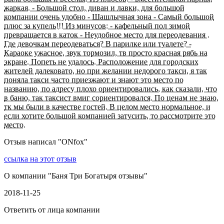
жаркая. - Большой стол, диван и лавки, для большой
компании очень удобно - Шашлычная зона - Самый большой
плюс за купель!!! Из минусов: - кафельный пол зимой
превращается в каток - Неудобное место для переодевания .
Где девочкам переодеваться? В парилке или туалете? -
Караоке ужасное, звук тормозил, тв просто красная рябь на
экране. Попеть не удалось. Расположение для городских
жителей далековато, но при желании недорого такси, я так
поняла такси часто приезжают и знают это место по
названию, по адресу плохо ориентировались, как сказали, что
в баню, так таксист вмиг сориентировался. По ценам не знаю,
тк мы были в качестве гостей. В целом место нормальное, и
если хотите большой компанией затусить, то рассмотрите это
место.
Отзыв написал "
ONfox
"
ссылка на этот отзыв
О компании "
Баня Три Богатыря отзывы
"
2018-11-25
Ответить от лица компании