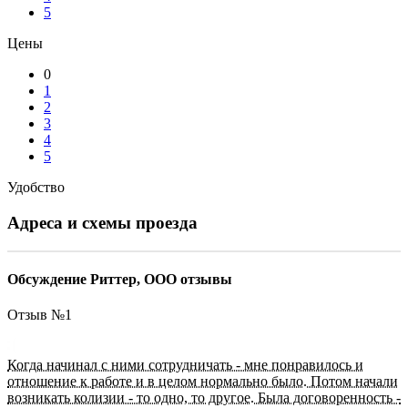
5
Цены
0
1
2
3
4
5
Удобство
Адреса и схемы проезда
Обсуждение Риттер, ООО отзывы
Отзыв №
1
Когда начинал с ними сотрудничать - мне понравилось и
отношение к работе и в целом нормально было. Потом начали
возникать колизии - то одно, то другое. Была договоренность -