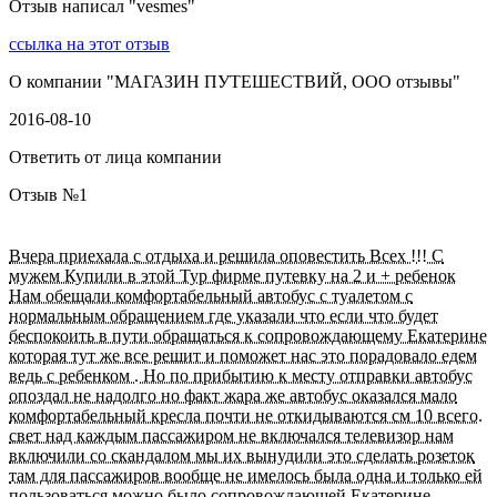
Отзыв написал "
vesmes
"
ссылка на этот отзыв
О компании "
МАГАЗИН ПУТЕШЕСТВИЙ, ООО отзывы
"
2016-08-10
Ответить от лица компании
Отзыв №
1
Вчера приехала с отдыха и решила оповестить Всех !!! С
мужем Купили в этой Тур фирме путевку на 2 и + ребенок
Нам обещали комфортабельный автобус с туалетом с
нормальным обращением где указали что если что будет
беспокоить в пути обращаться к сопровождающему Екатерине
которая тут же все решит и поможет нас это порадовало едем
ведь с ребенком . Но по прибытию к месту отправки автобус
опоздал не надолго но факт жара же автобус оказался мало
комфортабельный кресла почти не откидываются см 10 всего.
свет над каждым пассажиром не включался телевизор нам
включили со скандалом мы их вынудили это сделать розеток
там для пассажиров вообще не имелось была одна и только ей
пользоваться можно было сопровождающей Екатерине.