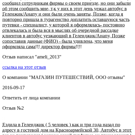
сообщил сотрудникам фирмы о своем приезде, но они забыли
об этом сообщить мне, т.к у них в этот день уежал автобус в
Геленжик/Анапу и они были очень заняты. Позже, когда я
повторно пришла в турагенство доплатить оставшуюся часть
путевки - специалист, у которой я оформлялась- постоянно
отвлекалась и была вся в мыслях об очередной рассадке
клиентов в автобус уезжающий в Геленджик/Анапу. Позже
сопоставив данные (ФИО) - была удивлена, что меня
оформляла сама!!! директор фирмы!!!!
Отзыв написал "
ameli_2013
"
ссылка на этот отзыв
О компании "
МАГАЗИН ПУТЕШЕСТВИЙ, ООО отзывы
"
2016-09-17
Ответить от лица компании
Отзыв №
2
Ездила в Геленджик ( 5 человек ) как и три года назад по
адресу в гостевой дом на Красноармейской 30. Автобус в этот