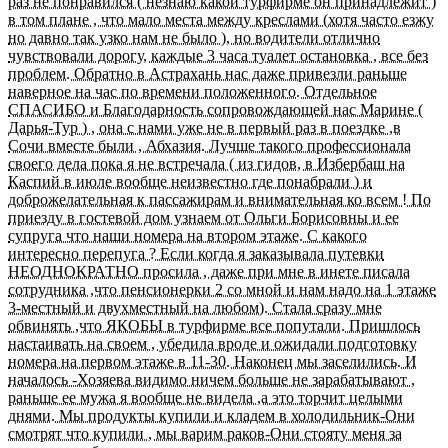
раз не понравился ( незнаю какой турфирме он принадлежит )
в том плане , что мало места между креслами (хотя часто езжу
но давно так узко нам не было ), но водители отлично
чувствовали дорогу, каждые 3 часа туалет остановка , все без
проблем. Обратно в Астрахань нас даже привезли раньше
наверное на час по времени положенного. Отдельное
СПАСИБО и Благодарность сопровождающей нас Марине (
Дарья-Тур ) , она с нами уже не в первый раз в поездке ,в
Сочи вместе были , Абхазия. Лучше такого профессионала
своего дела пока я не встречала ( из гидов, в Избербаш на
Каспий в июле вообще неизвестно где понабрали ) и
доброжелательная к пассажирам и внимательная ко всем ! По
приезду в гостевой дом узнаем от Ольги Борисовны и ее
супруга что наши номера на втором этаже. С какого
интересно перепуга ? Если когда я заказывала путевки
НЕОДНОКРАТНО просила , даже при мне в инете писала
сотрудника ,что пенсионерки 2 со мной и нам надо на 1 этаже
3-местный и двухместный на любом). Стала сразу мне
обвинять ,что ЯКОБЫ в турфирме все попутали. Пришлось
настаивать на своем , убедила вроде и ожидали подготовку
номера на первом этаже в 11-30. Наконец мы заселились. И
началось -Хозяева видимо ничем больше не зарабатывают ,
раньше ее мужа я вообще не видела ,а это торчит целыми
днями. Мы продукты купили и кладем в холодильник-Они
смотрят что купили , мы варим раков-Они стояту меня за