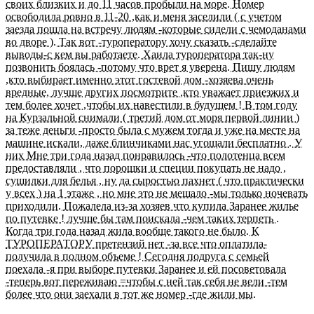
своих близких и до 11 часов пробыли на море. Номер
освободила ровно в 11-20 ,как и меня заселили ( с учетом
заезда пошла на встречу людям -которые сидели с чемоданами
во дворе ). Так вот -туроператору хочу сказать -сделайте
выводы-с кем вы работаете. Хаила туроператора так-ну
позвонить боялась -потому что врет я уверена. Пишу людям
,кто выбирает именно этот гостевой дом -хозяева очень
вредные, лучше других посмотрите ,кто уважает приезжих и
тем более хочет ,чтобы их навестили в будущем ! В том году
на Курзальной снимали ( третий дом от моря первой линии )
за теже деньги -просто была с мужем тогда и уже на месте на
машине искали, даже блинчиками нас угощали бесплатно . У
них Мне три года назад понравилось -что полотенца всем
предоставляли , что порошки и специи покупать не надо ,
сушилки для белья , ну да сыростью пахнет ( что практически
у всех ) на 1 этаже , но мне это не мешало -мы только ночевать
приходили. Пожалела из-за хозяев что купила Заранее жилье
по путевке ! лучше бы там поискала -чем таких терпеть .
Когда три года назад жила вообще такого не было. К
ТУРОПЕРАТОРУ претензий нет -за все что оплатила-
получила в полном объеме ! Сегодня подруга с семьей
поехала -я при выборе путевки Заранее и ей посоветовала
-теперь вот переживаю =чтобы с ней так себя не вели -тем
более что они заехали в тот же номер -где жили мы.