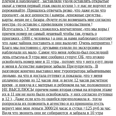
плечом и наблюдают , заставляли уходя оставлять открытые
окна( а уменя первый этаж около кухни ) -у нас не воруют не
переживайте. Пришлось отвечать резко ,что даже если что
пропадет -за все ценности ( камера ,денежные средства ,
карты ,вещи не с базара -будете если возмещать мне согласно
реестра -то оставлю с превеликим удовольствием !
Испугались ) У меня сложилось впечатление -что мы воры (
причем номер не самый дешевый чтобы так думать о
приезжих -1000 с человека ) а они за нами наблюдают-потому
что даже чайник поставить и они выходят. Очень неприятно !
Благо мы постоянно с друзьями ездили по экскурсиям и
наблюдали их мало. Самое что меня добило-был последний
день отъезда-в 9 утра мне сообщил супруг ОБ ,что нужно
освободить номер мне в 11 утра , потому что у него едут люди
и меня в Агенстве наверное забыли Предупредить . В
разговоре конечно выставил мне туроператора забывчивыми
людьми, на что я достала путевку и показала ,что у меня
оплачено время до 12 часов дня ,и везде 12 часов расчетное
время , и никуда я с матерью и ребенком на час положенного
НЕ ВЫСЕЛЮСЬ( причем нами вторая семья на втором этаже
их в 11 им не надо было освобождать ,у них согласно путевки
в 12 ) . Даже если кто-то ошибся предположила я , тогда
попросила их позвонить в агенство и из принципа пусть
вернут мне мои деньги 3000/24 часас в сутки =125 руб за час.
Видя что звонить они не собираются ,я забрала в 10 утра