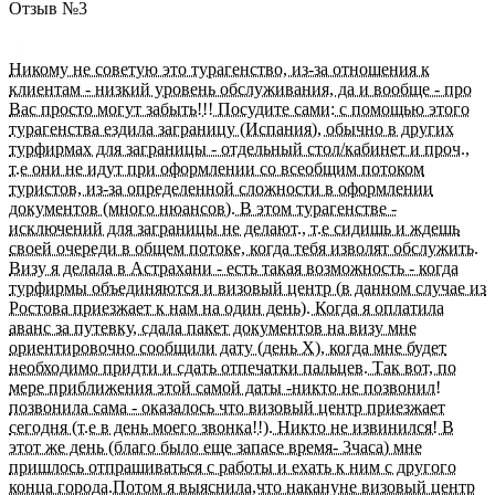
Отзыв №
3
Никому не советую это турагенство, из-за отношения к
клиентам - низкий уровень обслуживания, да и вообще - про
Вас просто могут забыть!!! Посудите сами: с помощью этого
турагенства ездила заграницу (Испания), обычно в других
турфирмах для заграницы - отдельный стол/кабинет и проч.,
т.е они не идут при оформлении со всеобщим потоком
туристов, из-за определенной сложности в оформлении
документов (много нюансов). В этом турагенстве -
исключений для заграницы не делают., т.е сидишь и ждешь
своей очереди в общем потоке, когда тебя изволят обслужить.
Визу я делала в Астрахани - есть такая возможность - когда
турфирмы объединяются и визовый центр (в данном случае из
Ростова приезжает к нам на один день). Когда я оплатила
аванс за путевку, сдала пакет документов на визу мне
ориентировочно сообщили дату (день Х), когда мне будет
необходимо придти и сдать отпечатки пальцев. Так вот, по
мере приближения этой самой даты -никто не позвонил!
позвонила сама - оказалось что визовый центр приезжает
сегодня (т.е в день моего звонка!!). Никто не извинился! В
этот же день (благо было еще запасе время- 3часа) мне
пришлось отпрашиваться с работы и ехать к ним с другого
конца города.Потом я выяснила,что накануне визовый центр