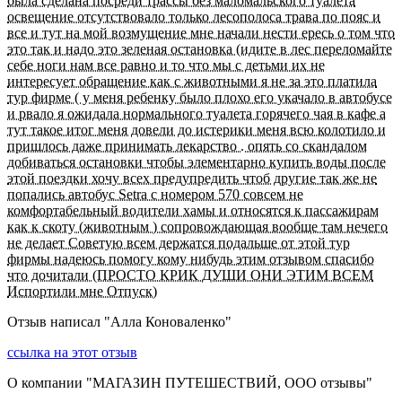
была сделана посреди трассы без маломальского туалета
освещение отсутствовало только лесополоса трава по пояс и
все и тут на мой возмущение мне начали нести ересь о том что
это так и надо это зеленая остановка (идите в лес переломайте
себе ноги нам все равно и то что мы с детьми их не
интересует обращение как с животными я не за это платила
тур фирме ( у меня ребенку было плохо его укачало в автобусе
и рвало я ожидала нормального туалета горячего чая в кафе а
тут такое итог меня довели до истерики меня всю колотило и
пришлось даже принимать лекарство . опять со скандалом
добиваться остановки чтобы элементарно купить воды после
этой поездки хочу всех предупредить чтоб другие так же не
попались автобус Setra c номером 570 совсем не
комфортабельный водители хамы и относятся к пассажирам
как к скоту (животным ) сопровождающая вообще там нечего
не делает Советую всем держатся подальше от этой тур
фирмы надеюсь помогу кому нибудь этим отзывом спасибо
что дочитали (ПРОСТО КРИК ДУШИ ОНИ ЭТИМ ВСЕМ
Испортили мне Отпуск)
Отзыв написал "
Алла Коноваленко
"
ссылка на этот отзыв
О компании "
МАГАЗИН ПУТЕШЕСТВИЙ, ООО отзывы
"