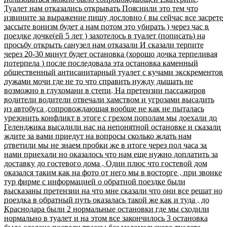
Туалет нам отказались открывать Пояснили это тем что
извините за выражение пишу дословно ( вы сейчас все засрете
зассыте вонизм будет а нам потом это убирать ) через час в
поездке дочке(ей 5 лет ) захотелось в туалет (пописать) на
просьбу открыть санузел нам отказали И сказали терпите
через 20-30 минут будет остановка (хорошо дочка терпеливая
потерпела ) после последовала эта остановка каменный
общественный антисанитарный туалет с кучами экскрементов
лужами мочи где не то что справить нужду дышать не
возможно в глухомани в степи. На претензии пассажиров
водители водители отвечали хамством и угрозами высадить
из автобуса .сопровождающая вообще не как не пыталась
урезонить конфликт в этоге с грехом пополам мы доехали до
Геленджика высадили нас на непонятной остановке и сказали
ждите за вами приедут на вопросы сколько ждать нам
ответили мы не знаем пробки же в итоге через пол часа за
нами приехали но оказалось что нам еще нужно доплатить за
доставку до гостевого дома . Один плюс что гостевой дом
оказался таким как на фото от него мы в восторге . при звонке
тур фирме с информацией о обратной поездке были
высказаны претензии на что мне сказали что они все решат но
поездка в обратный путь оказалась такой же как и туда . до
Краснодара были 2 нормальные остановки где мы сходили
нормально в туалет и на этом все закончилось 3 остановка