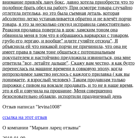
внимание привлёк ланч бокс, давно хотела приобрести что то
подобное брать обед на работу. При осмотре товара случайно
отлетела петелька, но это была съемная деталь, которая
абсолютно легко устанавливается обратно и не влечёт порчи
товара, я это за несколько секунд исправила самостоятельно.
Реакция продавца повергла в шок: хамским тоном она
обвинила меня в том что я обращаюсь варварски с товаром,
грубо его дергаю, и вообще" идите гуляйте отсюда". Я
объяснила ей что никакой порчи не причинила, что она не
имеет права в таком тоне общаться с потенциальным
покупателем и настойчиво предложила извиниться, она мне
ответила "все, летайте дальше". Скажу вам честно, я как будто
перенеслась на машине времени в совковую эпоху, когда
непроходимое хамство неслось с каждого прилавка ( как вы
понимаете, я взрослый человек). Таким продавцам только
пирожки с пивом на вокзале продавать, и то не в наше время,
это я ей и озвучила на прощание. Меня совершенно
безосновательно облаяли, испортили праздничный день
Отзыв написал "
levina1008
"
ссылка на этот отзыв
О компании "
Марьин ларец отзывы
"