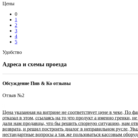
Цены
0
1
2
3
4
5
Удобство
Адреса и схемы проезда
Обсуждение Пив & Ко отзывы
Отзыв №
2
Цена указанная на витрине не соответствует цене в чеке. По ф
отказал в этом, ссылаясь на то что продукт а именно гренки, 
дали нам продавцы, что бы решить спорную ситуацию, нам ответ
возврата, и решил построить диалог в неправильном русле. У
нестандартные вопросы а так же пользоваться кассовым оборуд