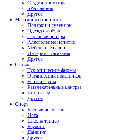
Студии маникюра
SPA салоны
Другое
Магазины и шоппинг
Подарки и сувениры
Одежда и обувь
Торговые центры
Алкогольные напитки
Мебельные салоны
Интернет-магазины
Другое
Отдых
Туристические фирмы
Организация праздников
Бани и сауны
Развлекательные центры
Кинотеатры
Другое
Спорт
Боевые искусства
Йога
Школы танцев
Боулинг
Дайвинг
Другое