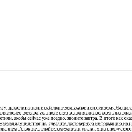
акту приходится платить больше чем указано на ценнике. На про
не просрочен, хотя на упаковке нет ни каких опозновательных зна
или, якобы сейчас уже поздно, звоните завтра. В итоге как оказ
важаемая администрация, сделайте достоверную информацию на це
ованием. А так же, делайте замечания продавцам по поводу того,