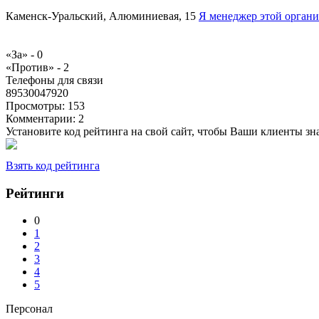
Каменск-Уральский, Алюминиевая, 15
Я менеджер этой орган
«За» -
0
«Против» -
2
Телефоны для связи
89530047920
Просмотры:
153
Комментарии:
2
Установите код рейтинга на свой сайт, чтобы Ваши клиенты з
Взять код рейтинга
Рейтинги
0
1
2
3
4
5
Персонал