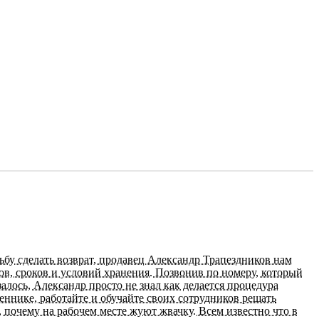
сьбу сделать возврат, продавец Александр Трапездников нам
ков, сроков и условий хранения. Позвонив по номеру, который
алось, Александр просто не знал как делается процедура
ннике, работайте и обучайте своих сотрудников решать
 почему на рабочем месте жуют жвачку. Всем известно что в