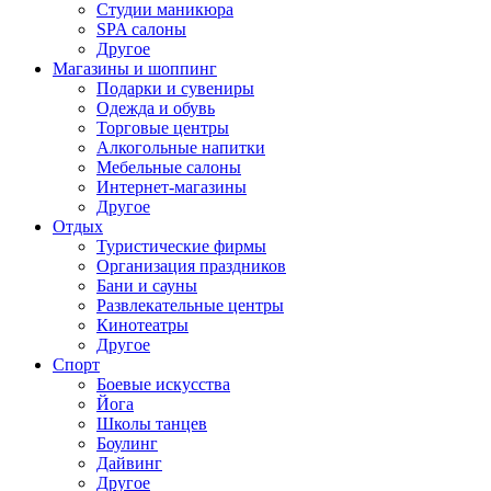
Студии маникюра
SPA салоны
Другое
Магазины и шоппинг
Подарки и сувениры
Одежда и обувь
Торговые центры
Алкогольные напитки
Мебельные салоны
Интернет-магазины
Другое
Отдых
Туристические фирмы
Организация праздников
Бани и сауны
Развлекательные центры
Кинотеатры
Другое
Спорт
Боевые искусства
Йога
Школы танцев
Боулинг
Дайвинг
Другое