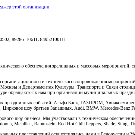
еджер этой организации
0502, 89286110611, 84952100111
ехнического обеспечения зрелищных и массовых мероприятий, с
м организационного и технического сопровождения мероприяти
 Москвы и Департаментах Культуры, Транспорта и Связи столиц
туре обращаются к нам при организации муниципальных праздн
ных праздничных событий: Альфа Банк, ГАЗПРОМ, Авиакосмиче
Цирковое шоу братьев Запашных, Audi, BMW, Mercedes-Benz Fashi
рового шоу-бизнеса. Мы участвовали в техническом обеспечени
onna, Metallica, Rammstein, Red Hot Chili Peppers, Shade, Sting, Tie
кальных представлений осуществлялись нами в Белоруссии и Укр