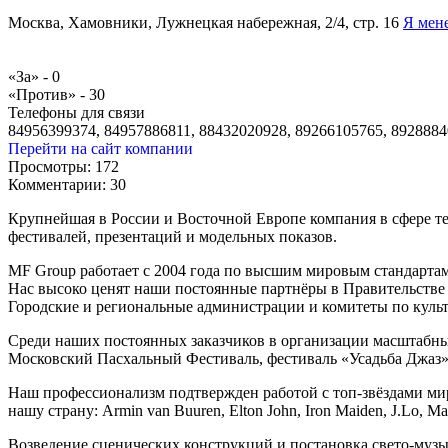
Москва, Хамовники, Лужнецкая набережная, 2/4, стр. 16
Я мен
«За» -
0
«Против» -
30
Телефоны для связи
84956399374, 84957886811, 88432020928, 89266105765, 8928884
Перейти на сайт компании
Просмотры:
172
Комментарии:
30
Крупнейшая в России и Восточной Европе компания в сфере т
фестивалей, презентаций и модельных показов.
MF Group работает с 2004 года по высшим мировым стандарта
Нас высоко ценят наши постоянные партнёры в Правительстве
Городские и региональные администрации и комитеты по куль
Среди наших постоянных заказчиков в организации масштаб
Московский Пасхальный Фестиваль, фестиваль «Усадьба Джаз», 
Наш профессионализм подтвержден работой с топ-звёздами ми
нашу страну: Armin van Buuren, Elton John, Iron Maiden, J.Lo, Mad
Возведение сценических конструкций и постановка свето-музы