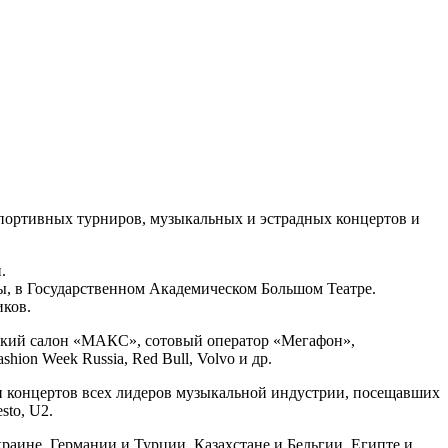
портивных турниров, музыкальных и эстрадных концертов и
й.
ы, в Государственном Академическом Большом Театре.
иков.
ский салон «МАКС», сотовый оператор «Мегафон»,
on Week Russia, Red Bull, Volvo и др.
и концертов всех лидеров музыкальной индустрии, посещавших
sto, U2.
аине, Германии и Турции, Казахстане и Бельгии, Египте и