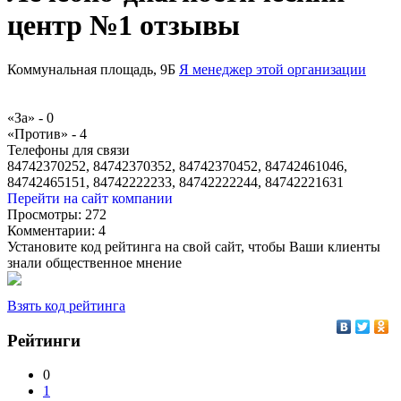
центр №1 отзывы
Коммунальная площадь, 9Б
Я менеджер этой организации
«За» -
0
«Против» -
4
Телефоны для связи
84742370252, 84742370352, 84742370452, 84742461046,
84742465151, 84742222233, 84742222244, 84742221631
Перейти на сайт компании
Просмотры:
272
Комментарии:
4
Установите код рейтинга на свой сайт, чтобы Ваши клиенты
знали общественное мнение
Взять код рейтинга
Рейтинги
0
1