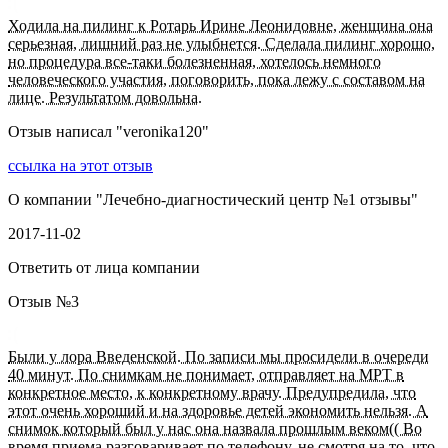
Ходила на пилинг к Ротарь Ирине Леонидовне, женщина она
серьезная, лишний раз не улыбнется. Сделала пилинг хорошо,
но процедура все-таки болезненная, хотелось немного
человеческого участия, поговорить, пока лежу с составом на
лице. Результатом довольна.
Отзыв написал "
veronika120
"
ссылка на этот отзыв
О компании "
Лечебно-диагностический центр №1 отзывы
"
2017-11-02
Ответить от лица компании
Отзыв №
3
Были у лора Введенской. По записи мы просидели в очереди
40 минут. По снимкам не понимает, отправляет на МРТ в
конкретное место, к конкретному врачу. Предупредила, что
этот очень хороший и на здоровье детей экономить нельзя. А
снимок который был у нас она назвала прошлым веком(( Во
время приема разговаривает по телефону, не смотря на то, что