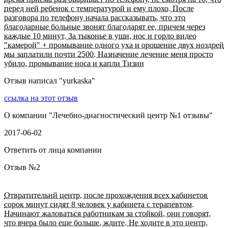
перед ней ребенок с температурой и ему плохо. После
разговора по телефону начала рассказывать, что это
благодарные больные звонят благодарят ее, причем через
каждые 10 минут. За тыконье в уши, нос и горло видео
"камерой" + промывание одного уха и орошение двух ноздрей
мы заплатили почти 2500. Назначение лечение меня просто
убило, промывание носа и капли Тизин
Отзыв написал "
yurkaska
"
ссылка на этот отзыв
О компании "
Лечебно-диагностический центр №1 отзывы
"
2017-06-02
Ответить от лица компании
Отзыв №
2
Отвратительнй центр, после прохождения всех кабинетов
сорок минут сидят 8 человек у кабинета с терапевтом.
Начинают жаловаться работникам за стойкой, они говорят,
что вчера было еще больше, ждите. Не ходите в это центр,