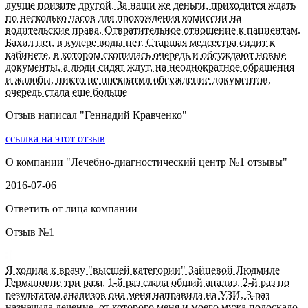
лучше поизите другой. За наши же деньги, приходится ждать
по несколько часов для прохождения комиссии на
водительские права. Отвратительное отношение к пациентам.
Бахил нет, в кулере воды нет. Старшая медсестра сидит к
кабинете, в котором скопилась очередь и обсуждают новые
документы, а люди сидят ждут, на неоднократное обращения
и жалобы, никто не прекратмл обсуждение документов,
очередь стала еще больше
Отзыв написал "
Геннадий Кравченко
"
ссылка на этот отзыв
О компании "
Лечебно-диагностический центр №1 отзывы
"
2016-07-06
Ответить от лица компании
Отзыв №
1
Я ходила к врачу "высшей категории" Зайцевой Людмиле
Германовне три раза, 1-й раз сдала общий анализ, 2-й раз по
результатам анализов она меня направила на УЗИ, 3-раз
назначила лечение, от которого меня и моего мужа полоскало