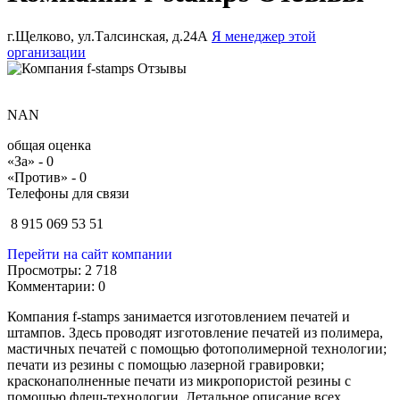
г.Щелково, ул.Талсинская, д.24А
Я менеджер этой
организации
NAN
общая оценка
«За» -
0
«Против» -
0
Телефоны для связи
8 915 069 53 51
Перейти на сайт компании
Просмотры:
2 718
Комментарии:
0
Компания
f
-
stamps
занимается изготовлением печатей и
штампов. Здесь проводят изготовление печатей из полимера,
мастичных печатей с помощью фотополимерной технологии;
печати из резины с помощью лазерной гравировки;
красконаполненные печати из микропористой резины с
помощью флеш-технологии. Детальное описание всех