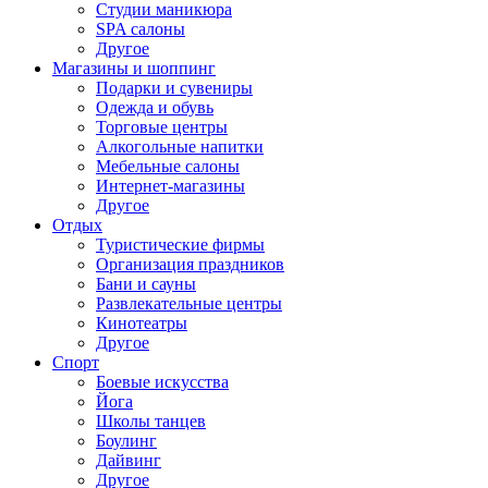
Студии маникюра
SPA салоны
Другое
Магазины и шоппинг
Подарки и сувениры
Одежда и обувь
Торговые центры
Алкогольные напитки
Мебельные салоны
Интернет-магазины
Другое
Отдых
Туристические фирмы
Организация праздников
Бани и сауны
Развлекательные центры
Кинотеатры
Другое
Спорт
Боевые искусства
Йога
Школы танцев
Боулинг
Дайвинг
Другое