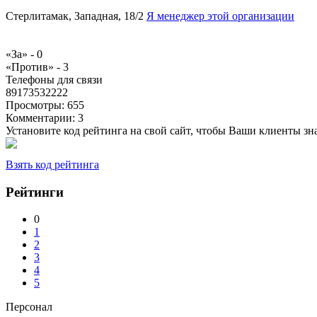
Стерлитамак, Западная, 18/2
Я менеджер этой организации
«За» -
0
«Против» -
3
Телефоны для связи
89173532222
Просмотры:
655
Комментарии:
3
Установите код рейтинга на свой сайт, чтобы Ваши клиенты з
Взять код рейтинга
Рейтинги
0
1
2
3
4
5
Персонал