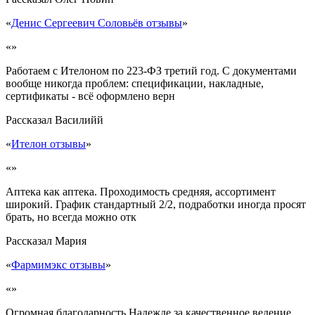
«
Денис Сергеевич Соловьёв отзывы
»
«»
Работаем с Ителоном по 223-ФЗ третий год. С документами
вообще никогда проблем: спецификации, накладные,
сертификаты - всё оформлено верн
Рассказал
Василийй
«
Ителон отзывы
»
«»
Аптека как аптека. Проходимость средняя, ассортимент
широкий. График стандартный 2/2, подработки иногда просят
брать, но всегда можно отк
Рассказал
Мария
«
Фармимэкс отзывы
»
«»
Огромная благодарность Надежде за качественное ведение