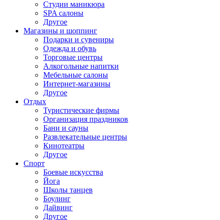
Студии маникюра
SPA салоны
Другое
Магазины и шоппинг
Подарки и сувениры
Одежда и обувь
Торговые центры
Алкогольные напитки
Мебельные салоны
Интернет-магазины
Другое
Отдых
Туристические фирмы
Организация праздников
Бани и сауны
Развлекательные центры
Кинотеатры
Другое
Спорт
Боевые искусства
Йога
Школы танцев
Боулинг
Дайвинг
Другое