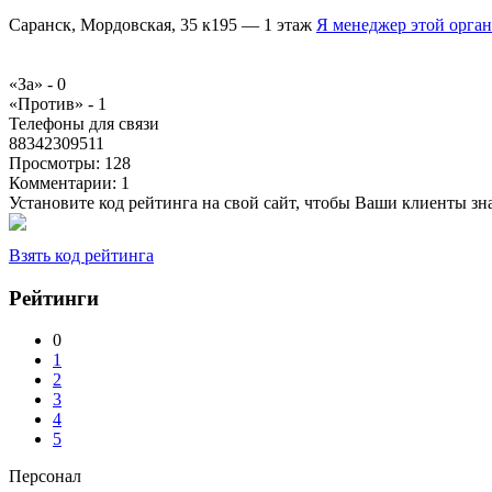
Саранск, Мордовская, 35 к195 — 1 этаж
Я менеджер этой орга
«За» -
0
«Против» -
1
Телефоны для связи
88342309511
Просмотры:
128
Комментарии:
1
Установите код рейтинга на свой сайт, чтобы Ваши клиенты з
Взять код рейтинга
Рейтинги
0
1
2
3
4
5
Персонал