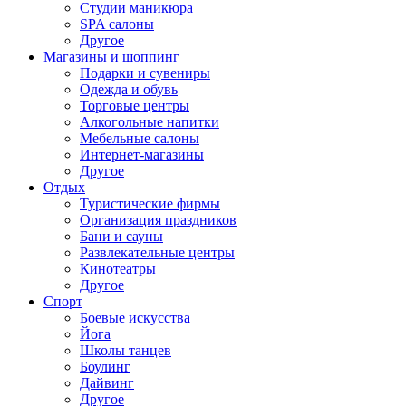
Студии маникюра
SPA салоны
Другое
Магазины и шоппинг
Подарки и сувениры
Одежда и обувь
Торговые центры
Алкогольные напитки
Мебельные салоны
Интернет-магазины
Другое
Отдых
Туристические фирмы
Организация праздников
Бани и сауны
Развлекательные центры
Кинотеатры
Другое
Спорт
Боевые искусства
Йога
Школы танцев
Боулинг
Дайвинг
Другое