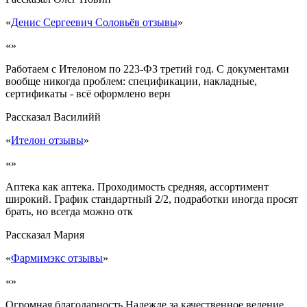
«
Денис Сергеевич Соловьёв отзывы
»
«»
Работаем с Ителоном по 223-ФЗ третий год. С документами
вообще никогда проблем: спецификации, накладные,
сертификаты - всё оформлено верн
Рассказал
Василийй
«
Ителон отзывы
»
«»
Аптека как аптека. Проходимость средняя, ассортимент
широкий. График стандартный 2/2, подработки иногда просят
брать, но всегда можно отк
Рассказал
Мария
«
Фармимэкс отзывы
»
«»
Огромная благодарность Надежде за качественное ведение