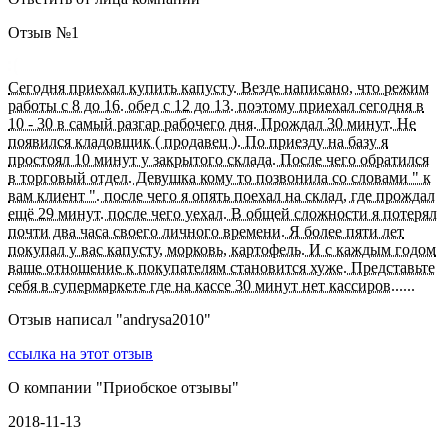
Отзыв №
1
Сегодня приехал купить капусту. Везде написано, что режим
работы с 8 до 16. обед с 12 до 13. поэтому приехал сегодня в
10 - 30 в самый разгар рабочего дня. Прождал 30 минут. Не
появился кладовщик ( продавец ). По приезду на базу я
простоял 10 минут у закрытого склада. После чего обратился
в торговый отдел. Девушка кому то позвонила со словами " к
вам клиент ". после чего я опять поехал на склад, где прождал
ещё 29 минут. после чего уехал. В общей сложности я потерял
почти два часа своего личного времени. Я более пяти лет
покупал у вас капусту, морковь, картофель. И с каждым годом
ваше отношение к покупателям становится хуже. Представьте
себя в супермаркете где на кассе 30 минут нет кассиров......
Отзыв написал "
andrysa2010
"
ссылка на этот отзыв
О компании "
Приобское отзывы
"
2018-11-13