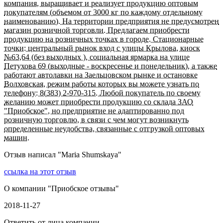
компания, выращивает и реализует продукцию оптовым
покупателям (объемом от 3000 кг по каждому отдельному
наименованию). На территории предприятия не предусмотрен
магазин розничной торговли. Предлагаем приобрести
продукцию на розничных точках в городе. Стационарные
точки: центральный рынок вход с улицы Крылова, киоск
№63,64 (без выходных ), социальная ярмарка на улице
Петухова 69 (выходные - воскресенье и понедельник), а также
работают автолавки на Заельцовском рынке и остановке
Волховская, режим работы которых вы можете узнать по
телефону: 8(383) 2-970-315. Любой покупатель по своему
желанию может приобрести продукцию со склада ЗАО
"Приобское", но предприятие не адаптированно под
розничную торговлю, в связи с чем могут возникнуть
определенные неудобства, связанные с отгрузкой оптовых
машин.
Отзыв написал "
Maria Shumskaya
"
ссылка на этот отзыв
О компании "
Приобское отзывы
"
2018-11-27
Ответить от лица компании