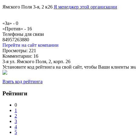
Ямского Поля 3-я, 2 к26
Я менеджер этой организации
«За» -
0
«Против» -
16
Телефоны для связи
84957263880
Перейти на сайт компании
Просмотры:
221
Комментарии:
16
3-я ул. Ямского Поля, 2, корп. 26
Установите код рейтинга на свой сайт, чтобы Ваши клиенты з
Взять код рейтинга
Рейтинги
0
1
2
3
4
5