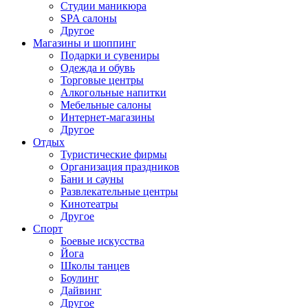
Студии маникюра
SPA салоны
Другое
Магазины и шоппинг
Подарки и сувениры
Одежда и обувь
Торговые центры
Алкогольные напитки
Мебельные салоны
Интернет-магазины
Другое
Отдых
Туристические фирмы
Организация праздников
Бани и сауны
Развлекательные центры
Кинотеатры
Другое
Спорт
Боевые искусства
Йога
Школы танцев
Боулинг
Дайвинг
Другое