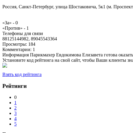
Россия, Санкт-Петербург, улица Шостаковича, 5к1 (м. Проспект
«За» -
0
«Против» -
1
Телефоны для связи
88125144982, 89045543364
Просмотры:
184
Комментарии:
1
Информация Парикмахер Евдокимова Елизавета готова оказать
Установите код рейтинга на свой сайт, чтобы Ваши клиенты з
Взять код рейтинга
Рейтинги
0
1
2
3
4
5