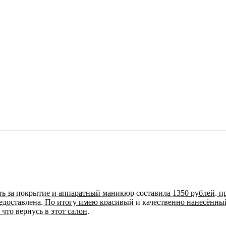
ость за покрытие и аппаратный маникюр составила 1350 рублей. 
редоставлена. По итогу имею красивый и качественно нанесённый
что вернусь в этот салон.