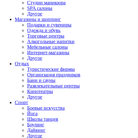
Студии маникюра
SPA салоны
Другое
Магазины и шоппинг
Подарки и сувениры
Одежда и обувь
Торговые центры
Алкогольные напитки
Мебельные салоны
Интернет-магазины
Другое
Отдых
Туристические фирмы
Организация праздников
Бани и сауны
Развлекательные центры
Кинотеатры
Другое
Спорт
Боевые искусства
Йога
Школы танцев
Боулинг
Дайвинг
Другое