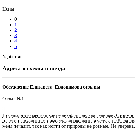
Цены
0
1
2
3
4
5
Удобство
Адреса и схемы проезда
Обсуждение Елизавета Евдокимова отзывы
Отзыв №
1
Посещала это место в конце декабря - делала гель-лак. Стоим
пластины входит в стоимость, однако данная услуга не была п
меня печалит, так как ногти от природы не ровные. Не уверена, 