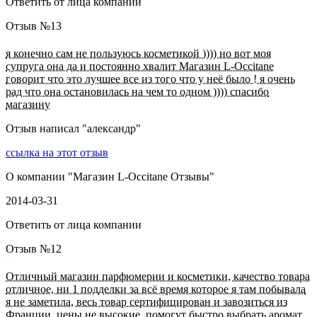
Ответить от лица компании
Отзыв №
13
я конечно сам не пользуюсь косметикой )))) но вот моя
супруга она да и постоянно хвалит Магазин L-Occitane
говорит что это лучшее все из того что у неё было ! я очень
рад что она остановилась на чем то одном )))) спасибо
магазину
Отзыв написал "
александр
"
ссылка на этот отзыв
О компании "
Магазин L-Occitane Отзывы
"
2014-03-31
Ответить от лица компании
Отзыв №
12
Отличный магазин парфюмерии и косметики, качество товара
отличное, ни 1 подделки за всё время которое я там побывала
я не заметила, весь товар сертифицирован и завозиться из
Франции, цены не высокие, помогут быстро выбрать аромат