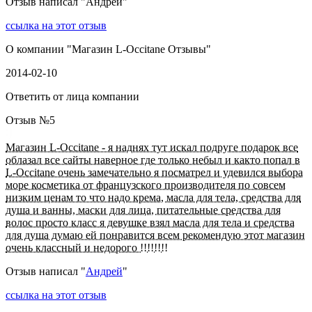
Отзыв написал "
Андрей
"
ссылка на этот отзыв
О компании "
Магазин L-Occitane Отзывы
"
2014-02-10
Ответить от лица компании
Отзыв №
5
Магазин L-Occitane - я наднях тут искал подруге подарок все
облазал все сайты наверное где только небыл и както попал в
L-Occitane очень замечательно я посматрел и удевился выбора
море косметика от французского производителя по совсем
низким ценам то что надо крема, масла для тела, средства для
душа и ванны, маски для лица, питательные средства для
волос просто класс я девушке взял масла для тела и средства
для душа думаю ей понравится всем рекомендую этот магазин
очень классный и недорого !!!!!!!!
Отзыв написал "
Андрей
"
ссылка на этот отзыв