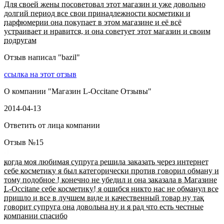
Для своей жены посоветовал этот магазин и уже довольно
долгий период все свои принадлежности косметики и
парфюмерии она покупает в этом магазине и её всё
устраивает и нравится, и она советует этот магазин и своим
подругам
Отзыв написал "
bazil
"
ссылка на этот отзыв
О компании "
Магазин L-Occitane Отзывы
"
2014-04-13
Ответить от лица компании
Отзыв №
15
когда моя любимая супруга решила заказать через интернет
себе косметику я был категорически против говорил обману и
тому подобное ! конечно не убедил и она заказала в Магазине
L-Occitane себе косметику! я ошибся никто нас не обманул все
пришло и все в лучшем виде и качественный товар ну так
говорит супруга она довольна ну и я рад что есть честные
компании спасибо