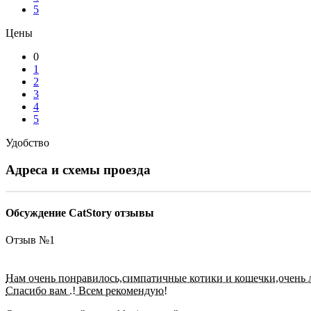
5
Цены
0
1
2
3
4
5
Удобство
Адреса и схемы проезда
Обсуждение CatStory отзывы
Отзыв №
1
Нам очень понравилось,симпатичные котики и кошечки,очень 
Спасибо вам .! Всем рекомендую!