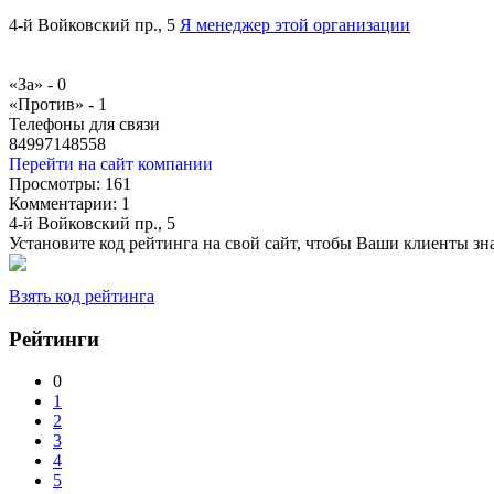
4-й Войковский пр., 5
Я менеджер этой организации
«За» -
0
«Против» -
1
Телефоны для связи
84997148558
Перейти на сайт компании
Просмотры:
161
Комментарии:
1
4-й Войковский пр., 5
Установите код рейтинга на свой сайт, чтобы Ваши клиенты з
Взять код рейтинга
Рейтинги
0
1
2
3
4
5