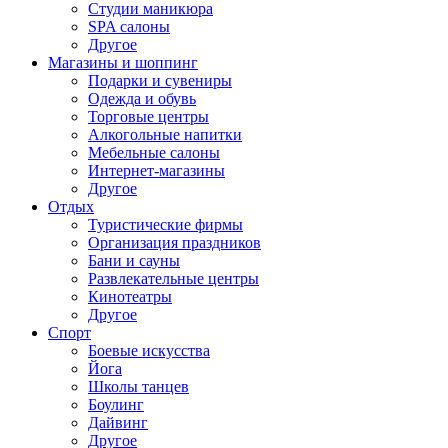
Студии маникюра
SPA салоны
Другое
Магазины и шоппинг
Подарки и сувениры
Одежда и обувь
Торговые центры
Алкогольные напитки
Мебельные салоны
Интернет-магазины
Другое
Отдых
Туристические фирмы
Организация праздников
Бани и сауны
Развлекательные центры
Кинотеатры
Другое
Спорт
Боевые искусства
Йога
Школы танцев
Боулинг
Дайвинг
Другое