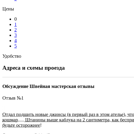
Цены
0
1
2
3
4
5
Удобство
Адреса и схемы проезда
Обсуждение Швейная мастерская отзывы
Отзыв №
1
Отдал подшить новые джинсы (в первый раз в этом ателье), что
кошмар..... Штанины выше каблука на 2 сантиметра, как беспри
будьте осторожнее!