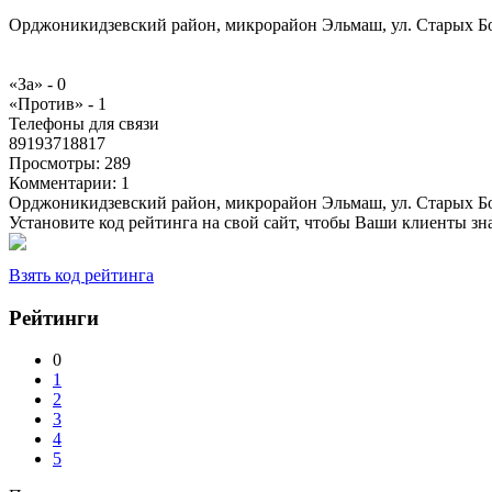
Орджоникидзевский район, микрорайон Эльмаш, ул. Старых Бол
«За» -
0
«Против» -
1
Телефоны для связи
89193718817
Просмотры:
289
Комментарии:
1
Орджоникидзевский район, микрорайон Эльмаш, ул. Старых Бол
Установите код рейтинга на свой сайт, чтобы Ваши клиенты з
Взять код рейтинга
Рейтинги
0
1
2
3
4
5