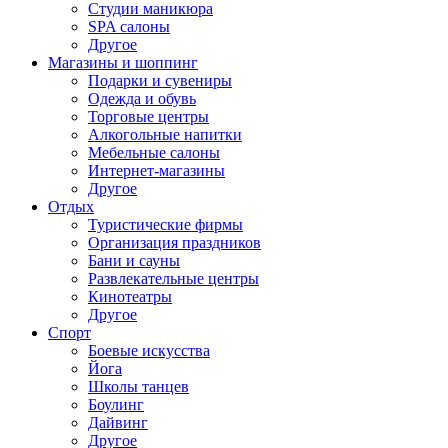
Студии маникюра
SPA салоны
Другое
Магазины и шоппинг
Подарки и сувениры
Одежда и обувь
Торговые центры
Алкогольные напитки
Мебельные салоны
Интернет-магазины
Другое
Отдых
Туристические фирмы
Организация праздников
Бани и сауны
Развлекательные центры
Кинотеатры
Другое
Спорт
Боевые искусства
Йога
Школы танцев
Боулинг
Дайвинг
Другое