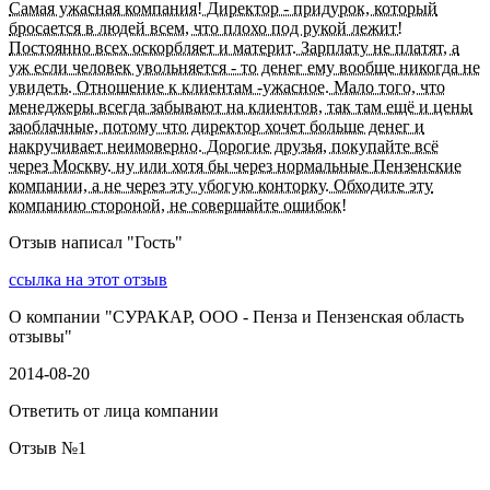
Самая ужасная компания! Директор - придурок, который
бросается в людей всем, что плохо под рукой лежит!
Постоянно всех оскорбляет и материт. Зарплату не платят, а
уж если человек увольняется - то денег ему вообще никогда не
увидеть. Отношение к клиентам -ужасное. Мало того, что
менеджеры всегда забывают на клиентов, так там ещё и цены
заоблачные, потому что директор хочет больше денег и
накручивает неимоверно. Дорогие друзья, покупайте всё
через Москву. ну или хотя бы через нормальные Пензенские
компании, а не через эту убогую конторку. Обходите эту
компанию стороной, не совершайте ошибок!
Отзыв написал "
Гость
"
ссылка на этот отзыв
О компании "
СУРАКАР, ООО - Пенза и Пензенская область
отзывы
"
2014-08-20
Ответить от лица компании
Отзыв №
1