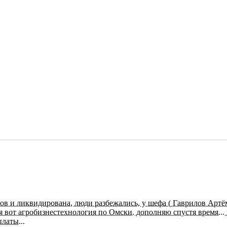
ов и ликвидирована, люди разбежались, у шефа ( Гаврилов Артё
я вот агробизнестехнология по Омски. дополняю спустя время... 
латы...