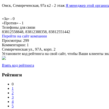
Омск, Семиреченская, 97а к2 - 2 этаж
Я менеджер этой органи
«За» -
0
«Против» -
1
Телефоны для связи
83812558848, 83812388358, 83812551442
Перейти на сайт компании
Просмотры:
299
Комментарии:
1
Семиреченская ул., 97А, корп. 2
Установите код рейтинга на свой сайт, чтобы Ваши клиенты з
Взять код рейтинга
Рейтинги
0
1
2
3
4
5