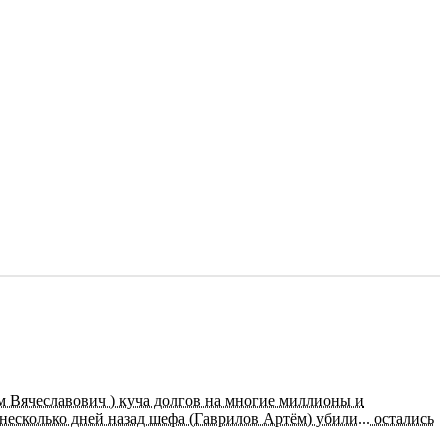
м Вячеславович ) куча долгов на многие миллионы и
несколько дней назад шефа (Гаврилов Артём) убили... остались