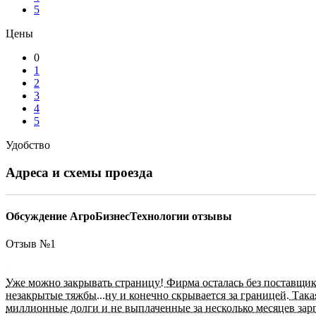
5
Цены
0
1
2
3
4
5
Удобство
Адреса и схемы проезда
Обсуждение АгроБизнесТехнологии отзывы
Отзыв №
1
Уже можно закрывать страницу! Фирма осталась без поставщик
незакрытые тяжбы...ну и конечно скрывается за границей. Така
миллионные долги и не выплаченные за несколько месяцев зарп