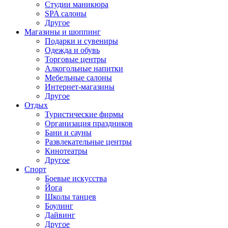
Студии маникюра
SPA салоны
Другое
Магазины и шоппинг
Подарки и сувениры
Одежда и обувь
Торговые центры
Алкогольные напитки
Мебельные салоны
Интернет-магазины
Другое
Отдых
Туристические фирмы
Организация праздников
Бани и сауны
Развлекательные центры
Кинотеатры
Другое
Спорт
Боевые искусства
Йога
Школы танцев
Боулинг
Дайвинг
Другое