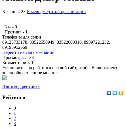
Красина, 23
Я менеджер этой организации
«За» -
0
«Против» -
1
Телефоны для связи
89125733178, 83522550949, 83522600310, 89097221232,
89195952669
Перейти на сайт компании
Просмотры:
138
Комментарии:
1
Установите код рейтинга на свой сайт, чтобы Ваши клиенты
знали общественное мнение
Взять код рейтинга
Рейтинги
0
1
2
3