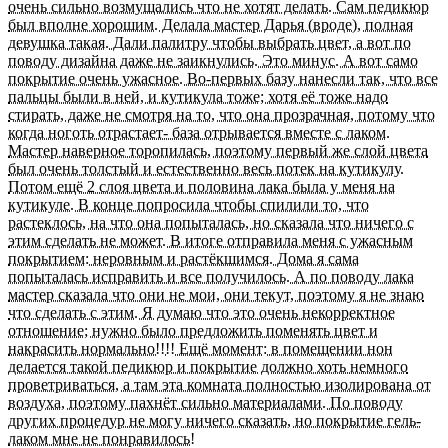
очень сильно возмущались что не хотят делать. Сам педикюр
был вполне хорошим. Делала мастер Дарья (вроде), полная
девушка такая. Дали палитру чтобы выбрать цвет, а вот по
поводу дизайна даже не заикнулись. Это минус. А вот само
покрытие очень ужасное. Во-первых базу нанесли так, что все
пальцы были в ней, и кутикула тоже; хотя её тоже надо
стирать, даже не смотря на то, что она прозрачная, потому что
когда ноготь отрастает- база отрывается вместе с лаком.
Мастер наверное торопилась, поэтому первый же слой цвета
был очень толстый и естественно весь потек на кутикулу.
Потом ещё 2 слоя цвета и половина лака была у меня на
кутикуле. В конце попросила чтобы спилили то, что
растеклось, на что она попыталась, но сказала что ничего с
этим сделать не может. В итоге отправила меня с ужасным
покрытием: неровным и растёкшимся. Дома я сама
попыталась исправить и все получилось. А по поводу лака
мастер сказала что они не мои, они текут, поэтому я не знаю
что сделать с этим. Я думаю что это очень некорректное
отношение; нужно было предложить поменять цвет и
накрасить нормально!!!! Ещё момент: в помещении нон
делается такой педикюр и покрытие должно хоть немного
проветриваться, а там эта комната полностью изолирована от
воздуха, поэтому пахнёт сильно материалами. По поводу
других процедур не могу ничего сказать, но покрытие гель-
лаком мне не понравилось!