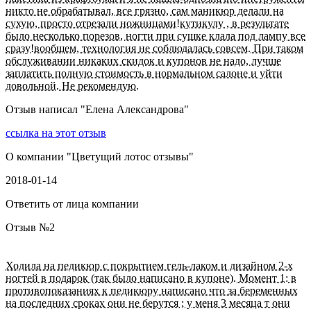
никто не обрабатывал, все грязно, caм маникюр делали на
сухую, просто отрезали ножницами!кутикулу , в результате
было несколько порезов, ногти при сушке клала под лампу все
сразу!вообщем, технология не соблюдалась совсем. При таком
обслуживании никаких скидок и купонов не надо, лучше
заплатить полную стоимость в нормальном салоне и уйти
довольной. Не рекомендую.
Отзыв написал "
Елена Александрова
"
ссылка на этот отзыв
О компании "
Цветущий лотос отзывы
"
2018-01-14
Ответить от лица компании
Отзыв №
2
Ходила на педикюр с покрытием гель-лаком и дизайном 2-х
ногтей в подарок (так было написано в купоне). Момент 1: в
противопоказаниях к педикюру написано что за беременных
на последних сроках они не берутся ; у меня 3 месяца т они