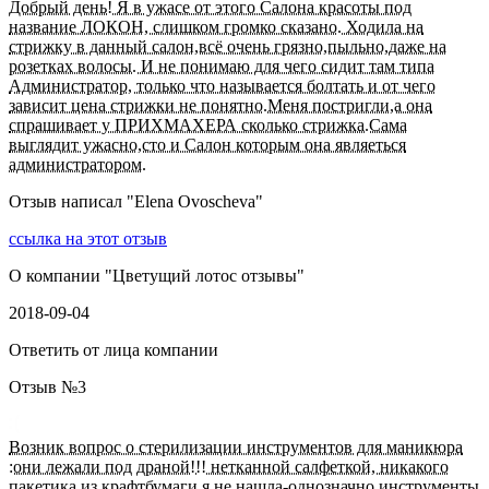
Добрый день! Я в ужасе от этого Салона красоты под
название ЛОКОН, слишком громко сказано. Ходила на
стрижку в данный салон,всё очень грязно,пыльно,даже на
розетках волосы. И не понимаю для чего сидит там типа
Администратор, только что называется болтать и от чего
зависит цена стрижки не понятно.Меня постригли,а она
спрашивает у ПРИХМАХЕРА сколько стрижка.Сама
выглядит ужасно,сто и Салон которым она являеться
администратором.
Отзыв написал "
Elena Ovoscheva
"
ссылка на этот отзыв
О компании "
Цветущий лотос отзывы
"
2018-09-04
Ответить от лица компании
Отзыв №
3
Возник вопрос о стерилизации инструментов для маникюра
:они лежали под драной!!! нетканной салфеткой, никакого
пакетика из крафтбумаги я не нашла-однозначно инструменты