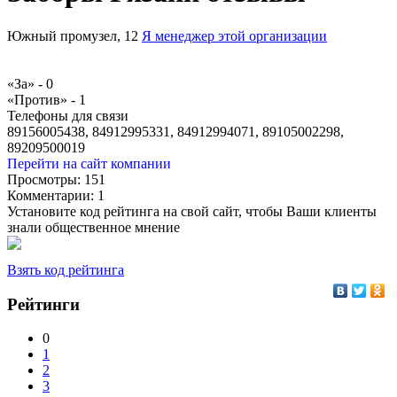
Южный промузел, 12
Я менеджер этой организации
«За» -
0
«Против» -
1
Телефоны для связи
89156005438, 84912995331, 84912994071, 89105002298,
89209500019
Перейти на сайт компании
Просмотры:
151
Комментарии:
1
Установите код рейтинга на свой сайт, чтобы Ваши клиенты
знали общественное мнение
Взять код рейтинга
Рейтинги
0
1
2
3