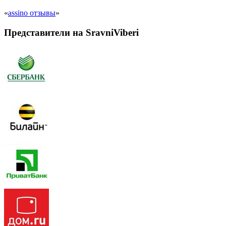
«
assino отзывы
»
Представители на SravniViberi