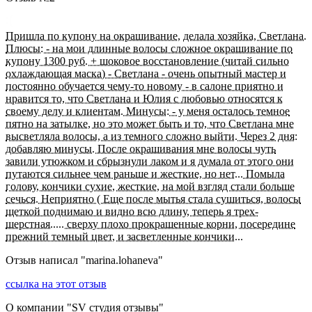
Пришла по купону на окрашивание, делала хозяйка, Светлана.
Плюсы: - на мои длинные волосы сложное окрашивание по
купону 1300 руб. + шоковое восстановление (читай сильно
охлаждающая маска) - Светлана - очень опытный мастер и
постоянно обучается чему-то новому - в салоне приятно и
нравится то, что Светлана и Юлия с любовью относятся к
своему делу и клиентам. Минусы: - у меня осталось темное
пятно на затылке, но это может быть и то, что Светлана мне
высветляла волосы, а из темного сложно выйти. Через 2 дня:
добавляю минусы. После окрашивания мне волосы чуть
завили утюжком и сбрызнули лаком и я думала от этого они
путаются сильнее чем раньше и жесткие, но нет... Помыла
голову, кончики сухие, жесткие, на мой взгляд стали больше
сечься. Неприятно ( Еще после мытья стала сушиться, волосы
щеткой поднимаю и видно всю длину, теперь я трех-
шерстная..... сверху плохо прокрашенные корни, посередине
прежний темный цвет, и засветленные кончики...
Отзыв написал "
marina.lohaneva
"
ссылка на этот отзыв
О компании "
SV студия отзывы
"