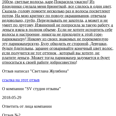
160см, светлые волосы- каре.Покрасила ужасно! Из
блондинки сделала меня брюнеткой, все слилось в один цвет.
Сказала- голову помоете несколько раз и волосы посветлеют
потом. На мою критику по поводу окрашивания, отвечала
недовольно, грубо. Переделывать не захотела, а может и не
умеет по другому. Извинений не попросила за такую работу, а
деньги взяла в полном объеме. Если не хотите испортить себе
волосы и настроение, никогда не приходите к этой горе-
парикмахеру! Никому из своих знакомых не порекомендую
эту парикмахерскую. Буду обходить ее стороной. Девушки,
будьте бдительны, заранее оговаривайте конечный цвет волос,
если получится не тот оттенок , который вы хотите, не
платите деньги. Может тогда парикмахер задумается и будет
относиться к своей работе добросовестно!
Отзыв написал "
Светлана Жулябина
"
ссылка на этот отзыв
О компании "
SV студия отзывы
"
2018-05-29
Ответить от лица компании
Отзыв №
2