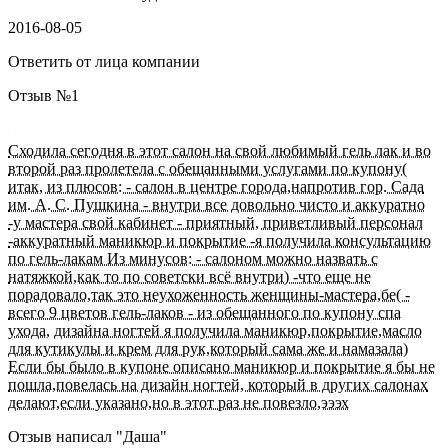
2016-08-05
Ответить от лица компании
Отзыв №
1
Сходила сегодня в этот салон на свой любимый гель лак и во
второй раз пролетела с обещанными услугами по купону(
итак, из плюсов: - салон в центре города,напротив гор. Сада
им. А. С. Пушкина - внутри все довольно чисто и аккуратно
-у мастера свой кабинет - приятный, приветливый персонал
-аккуратный маникюр и покрытие -я получила консультацию
по гель-лакам Из минусов: - салоном можно назвать с
натяжкой,как то по советски всё внутри) -что еще не
порадовало,так это неухоженность женщины-мастера,бе( -
всего 9 цветов гель-лаков - из обещанного по купону спа
ухода, дизайна ногтей я получила маникюр,покрытие,масло
для кутикулы и крем для рук,который сама же и намазала)
Если бы было в купоне описано маникюр и покрытие я бы не
пошла,повелась на дизайн ногтей, который в других салонах
делают,если указано,но в этот раз не повезло,эээх
Отзыв написал "
Даша
"