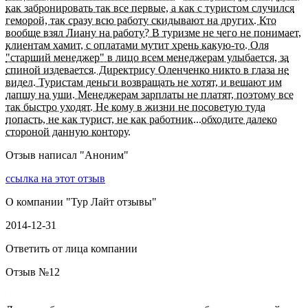
как забронировать так все первые, а как с туристом случился
геморой, так сразу всю работу скидывают на других. Кто
вообще взял Лиану на работу? В туризме не чего не понимает,
клиентам хамит, с оплатами мутит хрень какую-то. Оля
"старший менеджер" в лицо всем менеджерам улыбается, за
спиной издевается. Директрису Оленченко никто в глаза не
видел. Туристам деньги возвращать не хотят, и вешают им
лапшу на уши. Менеджерам зарплаты не платят, поэтому все
так быстро уходят. Не кому в жизни не посоветую туда
попасть, не как турист, не как работник...обходите далеко
стороной данную контору.
Отзыв написал "
Аноним
"
ссылка на этот отзыв
О компании "
Тур Лайт отзывы
"
2014-12-31
Ответить от лица компании
Отзыв №
12