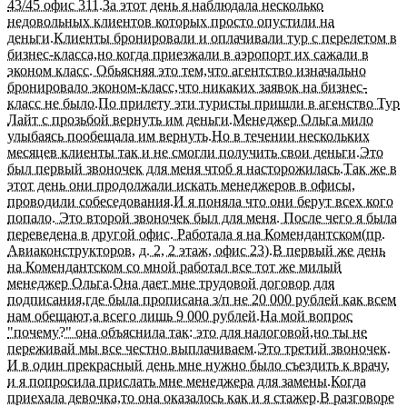
43/45 офис 311.За этот день я наблюдала несколько
недовольных клиентов которых просто опустили на
деньги.Клиенты бронировали и оплачивали тур с перелетом в
бизнес-класса,но когда приезжали в аэропорт их сажали в
эконом класс. Обьясняя это тем,что агентство изначально
бронировало эконом-класс,что никаких заявок на бизнес-
класс не было.По прилету эти туристы пришли в агенство Тур
Лайт с прозьбой вернуть им деньги.Менеджер Ольга мило
улыбаясь пообещала им вернуть.Но в течении нескольких
месяцев клиенты так и не смогли получить свои деньги.Это
был первый звоночек для меня чтоб я насторожилась.Так же в
этот день они продолжали искать менеджеров в офисы,
проводили собеседования.И я поняла что они берут всех кого
попало. Это второй звоночек был для меня. После чего я была
переведена в другой офис. Работала я на Комендантском(пр.
Авиаконструкторов, д. 2, 2 этаж, офис 23).В первый же день
на Комендантском со мной работал все тот же милый
менеджер Ольга.Она дает мне трудовой договор для
подписания,где была прописана з/п не 20 000 рублей как всем
нам обещают,а всего лишь 9 000 рублей.На мой вопрос
"почему?" она объяснила так: это для налоговой,но ты не
переживай мы все честно выплачиваем.Это третий звоночек.
И в один прекрасный день мне нужно было съездить к врачу,
и я попросила прислать мне менеджера для замены.Когда
приехала девочка,то она оказалось как и я стажер.В разговоре