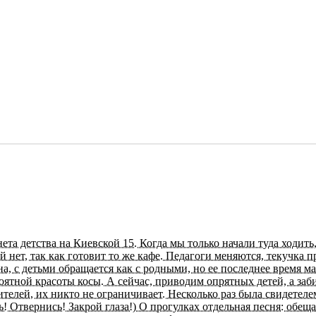
ета детства на Киевской 15. Когда мы только начали туда ходит
 нет, так как готовит то же кафе. Педагоги меняются, текучка п
, с детьми обращается как с родными, но ее последнее время ма
оятной красоты косы. А сейчас, приводим опрятных детей, а заб
телей, их никто не ограничивает. Несколько раз была свидетел
 Отвернись! Закрой глаза!) О прогулках отдельная песня: обещан