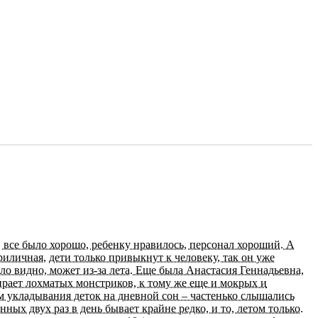
ь, все было хорошо, ребенку нравилось, персонал хороший. А
риличная, дети только привыкнут к человеку, так он уже
ло видно, может из-за лета. Еще была Анастасия Геннадьевна,
ирает лохматых монстриков, к тому же еще и мокрых и
ем укладывания деток на дневной сон – частенько слышались
ных двух раз в день бывает крайне редко, и то, летом только.