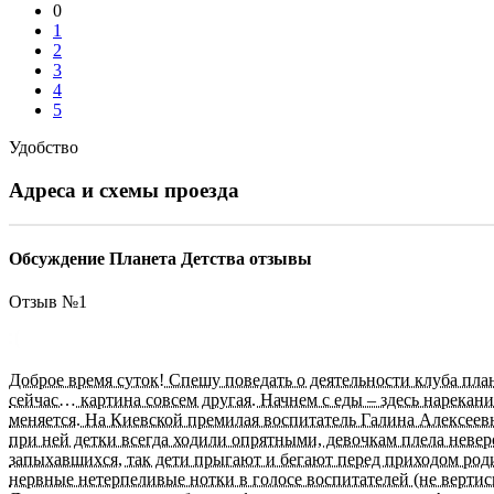
0
1
2
3
4
5
Удобство
Адреса и схемы проезда
Обсуждение Планета Детства отзывы
Отзыв №
1
Доброе время суток! Спешу поведать о деятельности клуба план
сейчас… картина совсем другая. Начнем с еды – здесь нареканий
меняется. На Киевской премилая воспитатель Галина Алексеевна
при ней детки всегда ходили опрятными, девочкам плела невер
запыхавшихся, так дети прыгают и бегают перед приходом роди
нервные нетерпеливые нотки в голосе воспитателей (не вертись!