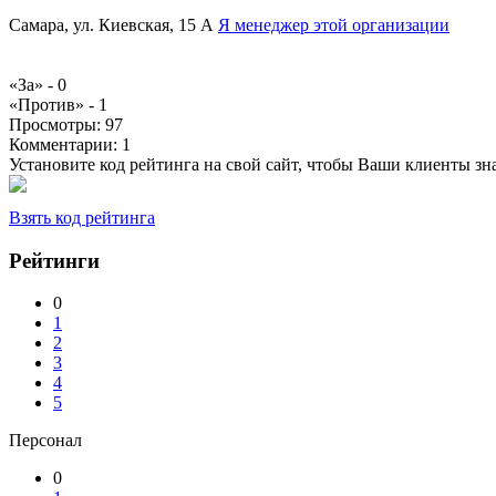
Самара, ул. Киевская, 15 А
Я менеджер этой организации
«За» -
0
«Против» -
1
Просмотры:
97
Комментарии:
1
Установите код рейтинга на свой сайт, чтобы Ваши клиенты з
Взять код рейтинга
Рейтинги
0
1
2
3
4
5
Персонал
0