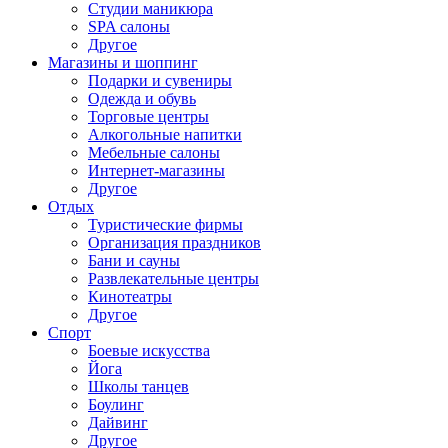
Студии маникюра
SPA салоны
Другое
Магазины и шоппинг
Подарки и сувениры
Одежда и обувь
Торговые центры
Алкогольные напитки
Мебельные салоны
Интернет-магазины
Другое
Отдых
Туристические фирмы
Организация праздников
Бани и сауны
Развлекательные центры
Кинотеатры
Другое
Спорт
Боевые искусства
Йога
Школы танцев
Боулинг
Дайвинг
Другое