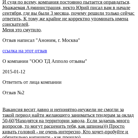
И судя по всему, компания постоянно пытается оправдаться.
Уважаемая Администрация, некто Юрий писал вам в начале
сентября, где вы были 3 месяца, почему решили только сейчас
ответить, К тому же крайне не корректно упоминать имена
соискателей.
Меня это смутило.
Отзыв написал "
Аноним, г. Москва
"
ссылка на этот отзыв
О компании "
ООО ТД Апполо отзывы
"
2015-01-12
Ответить от лица компании
Отзыв №
2
Вакансия весит давно и непонятно-неужели не смогли за
такой период найти желающего заниматься тендерам за оклад
50-60?Находятся на территории завода. Если задаешь много
вопросов, то могут расценить тебя, как шпиона))) Просто
кивать головой - не очень интересно. Кто хочет-пробуйте и
обязательно напишите - как прошло)