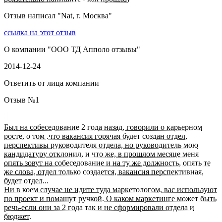
Отзыв написал "
Nat, г. Москва
"
ссылка на этот отзыв
О компании "
ООО ТД Апполо отзывы
"
2014-12-24
Ответить от лица компании
Отзыв №
1
Был на собеседование 2 года назад, говорили о карьерном
росте, о том .что вакансия горячая будет создан отдел,
перспективы руководителя отдела, но руководитель мою
кандидатуру отклонил, и что же, в прошлом месяце меня
опять зовут на собеседование и на ту же должность, опять те
же слова, отдел только создается, вакансия перспективная,
будет отдел...
Ни в коем случае не идите туда маркетологом, вас используют
по проект и помашут ручкой. О каком маркетинге может быть
речь-если они за 2 года так и не сформировали отдела и
бюджет.