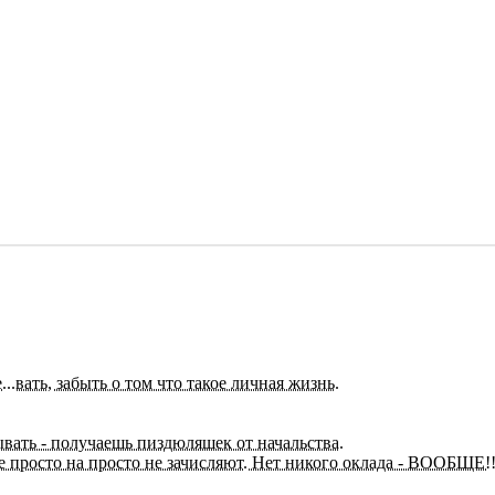
..вать, забыть о том что такое личная жизнь.
вать - получаешь пиздюляшек от начальства.
ее просто на просто не зачисляют. Нет никого оклада - ВООБЩЕ!!!