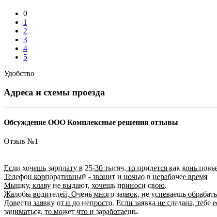
0
1
2
3
4
5
Удобство
Адреса и схемы проезда
Обсуждение ООО Комплексные решения отзывы
Отзыв №
1
Если хочешь зарплату в 25-30 тысяч, то придется как конь повье.
Телефон корпоративный - звонит и ночью в нерабочее время
Мышку, клаву не выдают, хочешь приноси свою.
Жалобы водителей. Очень много заявок, не успеваешь обрабаты
Довести заявку от и до непросто. Если заявка не сделана, тебе 
заниматься, то может что и заработаешь.