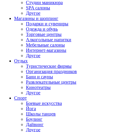
Студии маникюра
SPA салоны
Другое
Магазины и шоппинг
Подарки и сувениры
Одежда и обувь
Торговые центры
Алкогольные напитки
Мебельные салоны
Интернет-магазины
Другое
Отдых
Туристические фирмы
Организация праздников
Бани и сауны
Развлекательные центры
Кинотеатры
Другое
Спорт
Боевые искусства
Йога
Школы танцев
Боулинг
Дайвинг
Другое