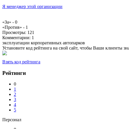
Я менеджер этой организации
«За» -
0
«Против» -
1
Просмотры:
121
Комментарии:
1
эксплуатации корпоративных автопарков
Установите код рейтинга на свой сайт, чтобы Ваши клиенты з
Взять код рейтинга
Рейтинги
0
1
2
3
4
5
Персонал