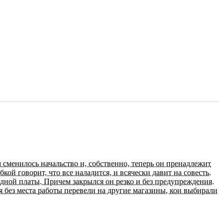
менилось начальство и, собственно, теперь он пренадлежит
й говорит, что все наладится, и всячески давит на совесть.
ндной платы. Причем закрылся он резко и без предупреждения.
я без места работы перевели на другие магазины, кои выбирали