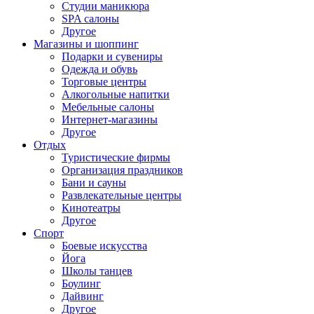
Студии маникюра
SPA салоны
Другое
Магазины и шоппинг
Подарки и сувениры
Одежда и обувь
Торговые центры
Алкогольные напитки
Мебельные салоны
Интернет-магазины
Другое
Отдых
Туристические фирмы
Организация праздников
Бани и сауны
Развлекательные центры
Кинотеатры
Другое
Спорт
Боевые искусства
Йога
Школы танцев
Боулинг
Дайвинг
Другое