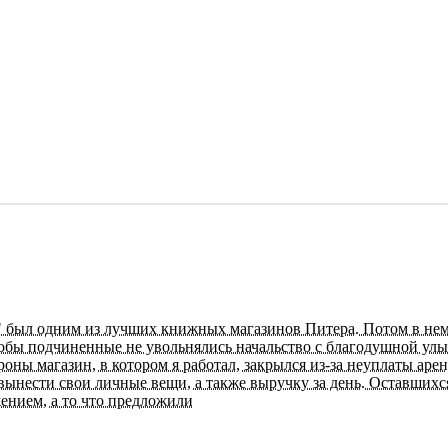
был одним из лучших книжных магазинов Питера. Потом в нем с
бы подчиненные не увольнялись начальство с благодушной улыбко
оны магазин, в котором я работал, закрылся из-за неуплаты аре
вынести свои личные вещи, а также выручку за день. Оставшихс
ением, а то что предложили