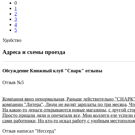
0
1
2
3
4
5
Удобство
Адреса и схемы проезда
Обсуждение Книжный клуб "Снарк" отзывы
Отзыв №
5
Компания явно ненормальная. Раньше действительно "СНАРК" 
компании "Литера". Люди не видят зарплаты по три месяца. Что
На какие-то деньги открываются новые магазины, с другой стор
Просто пришли дяди и опечатали все. Мои коллеги еле успели 
сами работники. Но кто-то искал работу с удобным местополож
Отзыв написал "
Нессерд
"