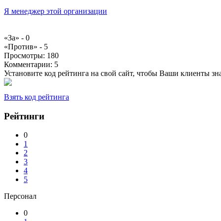
Я менеджер этой организации
«За» -
0
«Против» -
5
Просмотры:
180
Комментарии:
5
Установите код рейтинга на свой сайт, чтобы Ваши клиенты з
Взять код рейтинга
Рейтинги
0
1
2
3
4
5
Персонал
0