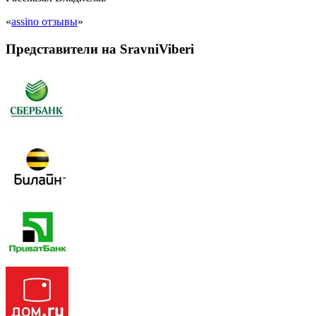
«
assino отзывы
»
Представители на SravniViberi