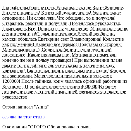
Проработала больше года. Устраивалась при Злате Жановне.
На нее и повелась! Классный руководитель! Уважительное
отношение. Ни слова лжи. Что обещали , то и получала!
Старались, работали и получали. Поменялось руководство.
Поменялось Все! Пошли сразу увольнения. Уволили кассиров,
администратора!С администратором Еленой вообще по
хамски обошлась Екаткрина свет Владимировна! Коллектив
как подменили! Вылезло все дерьмо! Подставы со стороны
Мамонова(логист). Сидел в кабинете в уши дул новой
директрисе! Какие продавцы гно. Мотивацию поменяли
конечно же не в пользу продавцов! При выполнении плана
нам не то что доброго слова не сказали, так еще на ходу
урезали зп! Так что выполнять план там не выгодно! Фонд зп
так экономили. Меня уволили при личных продажах в
1200000! После тайника, коим являлась офисный работник из
Костромы. При общем плане магазина 4000000!В общем
никому не советую с этой компанией связываться, пока такое
руководство!
Отзыв написал "
Анна
"
ссылка на этот отзыв
О компании "
ОГОГО Обстановочка отзывы
"