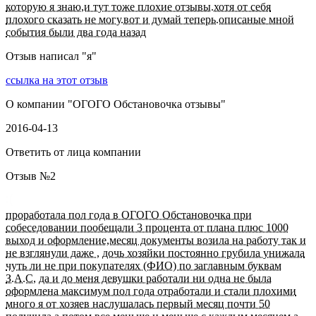
которую я знаю,и тут тоже плохие отзывы.хотя от себя
плохого сказать не могу.вот и думай теперь.описаные мной
события были два года назад
Отзыв написал "
я
"
ссылка на этот отзыв
О компании "
ОГОГО Обстановочка отзывы
"
2016-04-13
Ответить от лица компании
Отзыв №
2
проработала пол года в ОГОГО Обстановочка при
собеседовании пообещали 3 процента от плана плюс 1000
выход и оформление,месяц документы возила на работу так и
не взглянули даже , дочь хозяйки постоянно грубила унижала
чуть ли не при покупателях (ФИО) по заглавным буквам
З.А.С, да и до меня девушки работали ни одна не была
оформлена максимум пол года отработали и стали плохими
много я от хозяев наслушалась первый месяц почти 50