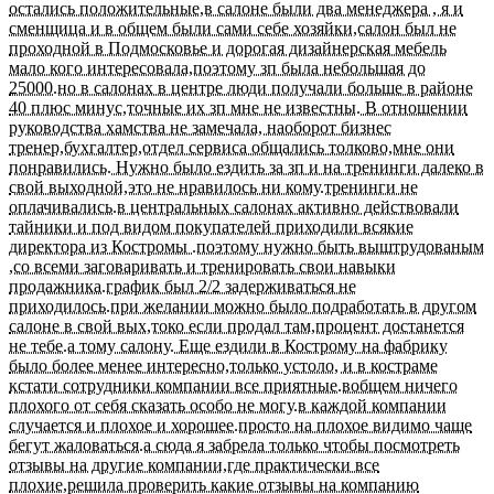
остались положительные,в салоне были два менеджера , я и
сменщица и в общем были сами себе хозяйки,салон был не
проходной в Подмосковье и дорогая дизайнерская мебель
мало кого интересовала,поэтому зп была небольшая до
25000.но в салонах в центре люди получали больше в районе
40 плюс минус,точные их зп мне не известны. В отношении
руководства хамства не замечала, наоборот бизнес
тренер,бухгалтер,отдел сервиса общались толково,мне они
понравились. Нужно было ездить за зп и на тренинги далеко в
свой выходной,это не нравилось ни кому.тренинги не
оплачивались.в центральных салонах активно действовали
тайники и под видом покупателей приходили всякие
директора из Костромы .поэтому нужно быть выштрудованым
,со всеми заговаривать и тренировать свои навыки
продажника.график был 2/2 задерживаться не
приходилось.при желании можно было подработать в другом
салоне в свой вых,токо если продал там,процент достанется
не тебе.а тому салону. Еще ездили в Кострому на фабрику
было более менее интересно,только устоло, и в костраме
кстати сотрудники компании все приятные.вобщем ничего
плохого от себя сказать особо не могу.в каждой компании
случается и плохое и хорошее.просто на плохое видимо чаще
бегут жаловаться.а сюда я забрела только чтобы посмотреть
отзывы на другие компании,где практически все
плохие,решила проверить какие отзывы на компанию