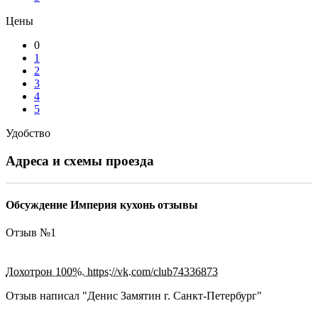
Цены
0
1
2
3
4
5
Удобство
Адреса и схемы проезда
Обсуждение Империя кухонь отзывы
Отзыв №
1
Лохотрон 100%. https://vk.com/club74336873
Отзыв написал "
Денис Замятин г. Санкт-Петербург
"