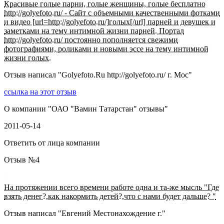
Красивые голые парни, голые женщины, голые бесплатно
http://golyefoto.ru/ - Сайт с объемными качественными фотками
и видео [url=http://golyefoto.ru/]голых[/url] парней и девушек и
заметками на тему интимной жизни парней. Портал
http://golyefoto.ru/ постоянно пополняется свежими
фотографиями, роликами и новыми эссе на тему интимной
жизни голых.
Отзыв написал "
Golyefoto.Ru http://golyefoto.ru/ г. Мос
"
ссылка на этот отзыв
О компании "
ОАО "Вамин Татарстан" отзывы
"
2011-05-14
Ответить от лица компании
Отзыв №
4
На протяжении всего времени работе одна и та-же мысль "Где
взять денег?,как накормить детей?,что с нами будет дальше? "
Отзыв написал "
Евгений Местонахождение г.
"