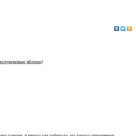
полувековые яблони!
но говоря, я много где работала, но такого отношения