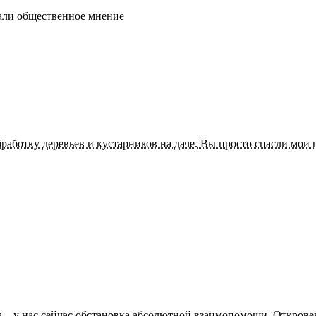
нали общественное мнение
аботку деревьев и кустарников на даче. Вы просто спасли мои 
а – у нас сейчас обстановка абсолютной взаимопомощи. Откровен