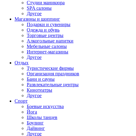
Студии маникюра
SPA салоны
Другое
Магазины и шоппинг
Подарки и сувениры
Одежда и обувь
Торговые центры
Алкогольные напитки
Мебельные салоны
Интернет-магазины
Другое
Отдых
Туристические фирмы
Организация праздников
Бани и сауны
Развлекательные центры
Кинотеатры
Другое
Спорт
Боевые искусства
Йога
Школы танцев
Боулинг
Дайвинг
Другое