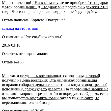
Мошенничество!!! Ни в коем случае не приобретайте подарки
у этой организации !!!! Подарок мне подарили 6 декабря 2014
года! До сих пор не провели подарок и не берут трубку.
Отзыв написал "
Корнева Екатерина
"
ссылка на этот отзыв
О компании "
Present-Show отзывы
"
2016-03-18
Ответить от лица компании
Отзыв №
158
Мне так и не удалось воспользоваться подарком, который
получил на день рождения. Эта миленькая организация
исправно собирает деньги с клиентов, а когда заходит речь об
исполнении, сразу куда то девается. На телефонные звонки не
отвечают, запросы через он-лайн игнорируются. Однако, если
вы попытаетесь оформить новый заказ у них на сайте, то
перезванивают очень быстро.
Отзыв написал "
AVK-8
"