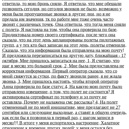
ответила, то мою бронь сняли. Я ответила, что мне обещали
позвонить сегодня, но сегодня звонков не было, возможно у
меня были пропущенные звонки в другие дни, но я не
предала им значения, тк по работе мне тоже очень часто
звонят с различных точек. Она ответила, что тогда меня сняли
с полета. Я настояла на том, чтобы она проверила по базе.
Продиктовала номер своего сертификата, после чего она
сказала, что на этот день запланированы полеты пилотажных
групп, а у тех кто был записан на этот день, полеты отменили.
Сказала, что эта информация была отправлена на мою почту!
И предложила перезаписаться на другую дату, ближайшая - 17
октября. Мне пришлось записаться на нее. 1. Я считаю, что
шаг в месяц это большой срок. 2. Мне была предоставлена не
корректная информация. Первый оператор сказала, что со
мной свяжутся за сутки, по факту звонили ранее, я не ждала
звонка. 3. Мне пришлось настоять, чтобы второй оператор
Анна проверила по базе статус 4. На какую мою почту было
отправлено извещение, о том, что полет не состоится? Я
активировала сертификат по телефону и эл почту не
оставляла. Почему не налажена смс рассылка? 4. На полет
отмененный не по моей инициативе, мне предлагают не 27
сентября или следующие выходные, а ставят в общую очередь,
как если бы я позвонила в первый раз, с шагом записи в
месяц!!! В итоге у меня испортилось настроение. Халатное
отношение к времени других людей: у меня остался без