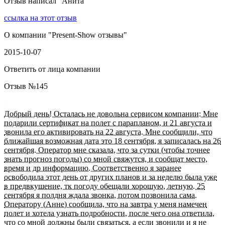
Отзыв написал "
Анита
"
ссылка на этот отзыв
О компании "
Present-Show отзывы
"
2015-10-07
Ответить от лица компании
Отзыв №
145
Добрый день! Осталась не довольна сервисом компании: Мне
подарили сертификат на полет с парапланом, и 21 августа и
звонила его активировать на 22 августа. Мне сообщили, что
ближайшая возможная дата это 18 сентября, я записалась на 26
сентября. Оператор мне сказала, что за сутки (чтобы точнее
знать прогноз погоды) со мной свяжутся, и сообщат место,
время и др информацию. Соответственно я заранее
освободила этот день от других планов и за неделю была уже
в предвкушение, тк погоду обещали хорошую, летную. 25
сентября я полдня ждала звонка, потом позвонила сама.
Оператору (Анне) сообщила, что на завтра у меня намечен
полет и хотела узнать подробности, после чего она ответила,
что со мной должны были связаться, а если звонили и я не