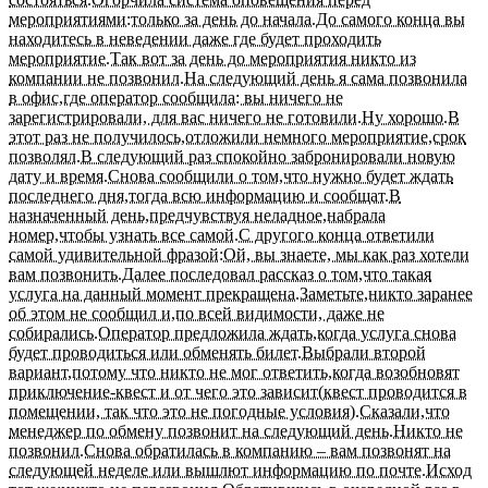
мероприятиями:только за день до начала.До самого конца вы
находитесь в неведении даже где будет проходить
мероприятие.Так вот за день до мероприятия никто из
компании не позвонил.На следующий день я сама позвонила
в офис,где оператор сообщила: вы ничего не
зарегистрировали, для вас ничего не готовили.Ну хорошо.В
этот раз не получилось,отложили немного мероприятие,срок
позволял.В следующий раз спокойно забронировали новую
дату и время.Снова сообщили о том,что нужно будет ждать
последнего дня,тогда всю информацию и сообщат.В
назначенный день,предчувствуя неладное,набрала
номер,чтобы узнать все самой.С другого конца ответили
самой удивительной фразой:Ой, вы знаете, мы как раз хотели
вам позвонить.Далее последовал рассказ о том,что такая
услуга на данный момент прекращена.Заметьте,никто заранее
об этом не сообщил и,по всей видимости, даже не
собирались.Оператор предложила ждать,когда услуга снова
будет проводиться или обменять билет.Выбрали второй
вариант,потому что никто не мог ответить,когда возобновят
приключение-квест и от чего это зависит(квест проводится в
помещении, так что это не погодные условия).Сказали,что
менеджер по обмену позвонит на следующий день.Никто не
позвонил.Снова обратилась в компанию – вам позвонят на
следующей неделе или вышлют информацию по почте.Исход