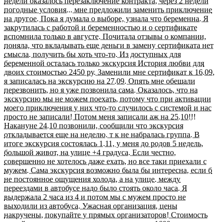
недели оказалось перезаключение контракта, через 2 недели
погодные условия... мне предложили заменить приключение
на другое. Пока я думала о выборе, узнала что беременна. Я
закрутилась с работой и беременностью и о сертификате
вспомнила только в августе. Почитала отзывы о компании,
поняла, что вкладывать еще деньги в замену сертификата нет
смысла. получить бы хоть что-то. Из доступных для
беременной осталась только экскурсия История любви для
двоих стоимостью 2450 ру. Заменили мне сертификат к 16.09,
я записалась на экскурсию на 27.09. Опять мне обещали
перезвонить, но я уже позвонила сама. Оказалось, что на
экскурсию мы не можем поехать, потому что при активации
моего приключения у них что-то случилось с системой и нас
просто не записали! Потом меня записали аж на 25.10!!!
Накануне 24.10 позвонили, сообщили что экскурсия
откладывается еще на неделю. т к не набралась группа. В
итоге экскурсия состоялась 1.11, у меня до родов 5 недель,
большой живот, на улице +4 градуса. Если честно,
совершенно не хотелось даже ехать, но все таки приехали с
мужем. Сама экскурсия возможно была бы интересна, если б
не постоянное ощущения холода, а на улице. между
переездами в автобусе надо было стоять около часа. Я
выдержала 2 часа из 4 и потом мы с мужем просто не
выходили из автобуса. Ужасная организация, цены
накручены, покупайте у прямых организаторов! Стоимость