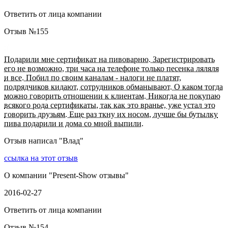
Ответить от лица компании
Отзыв №
155
Подарили мне сертификат на пивоварню. Зарегистрировать
его не возможно, три часа на телефоне только песенка ляляля
и все. Побил по своим каналам - налоги не платят,
подрядчиков кидают, сотрудников обманывают. О каком тогда
можно говорить отношении к клиентам. Никогда не покупаю
всякого рода сертификаты, так как это вранье, уже устал это
говорить друзьям. Еще раз ткну их носом, лучше бы бутылку
пива подарили и дома со мной выпили.
Отзыв написал "
Влад
"
ссылка на этот отзыв
О компании "
Present-Show отзывы
"
2016-02-27
Ответить от лица компании
Отзыв №
154