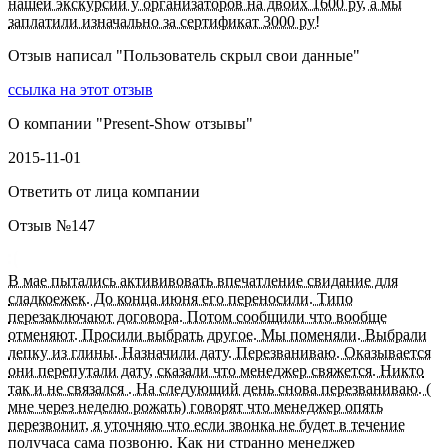
нашей экскурсии у организаторов на двоих 1600 ру, а мы
заплатили изначально за сертификат 3000 ру!
Отзыв написал "
Пользователь скрыл свои данные
"
ссылка на этот отзыв
О компании "
Present-Show отзывы
"
2015-11-01
Ответить от лица компании
Отзыв №
147
В мае пытались актививовать впечатление свидание для
сладкоежек. До конца июня его переносили. Типо
перезаключают договора. Потом сообщили что вообще
отменяют. Просили выбрать другое. Мы поменяли. Выбрали
лепку из глины. Назначили дату. Перезваниваю. Оказывается
они перепутали дату, сказали что менеджер свяжется. Никто
так и не связался . На следующий день снова перезваниваю. (
мне через неделю рожать) говорят что менеджер опять
перезвонит, я уточняю что если звонка не будет в течение
получаса сама позвоню. Как ни странно менеджер