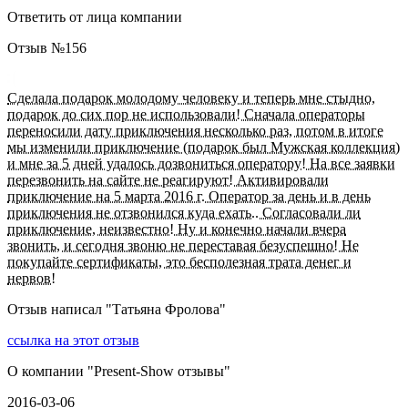
Ответить от лица компании
Отзыв №
156
Сделала подарок молодому человеку и теперь мне стыдно,
подарок до сих пор не использовали! Сначала операторы
переносили дату приключения несколько раз, потом в итоге
мы изменили приключение (подарок был Мужская коллекция)
и мне за 5 дней удалось дозвониться оператору! На все заявки
перезвонить на сайте не реагируют! Активировали
приключение на 5 марта 2016 г. Оператор за день и в день
приключения не отзвонился куда ехать.. Согласовали ли
приключение, неизвестно! Ну и конечно начали вчера
звонить, и сегодня звоню не переставая безуспешно! Не
покупайте сертификаты, это бесполезная трата денег и
нервов!
Отзыв написал "
Татьяна Фролова
"
ссылка на этот отзыв
О компании "
Present-Show отзывы
"
2016-03-06