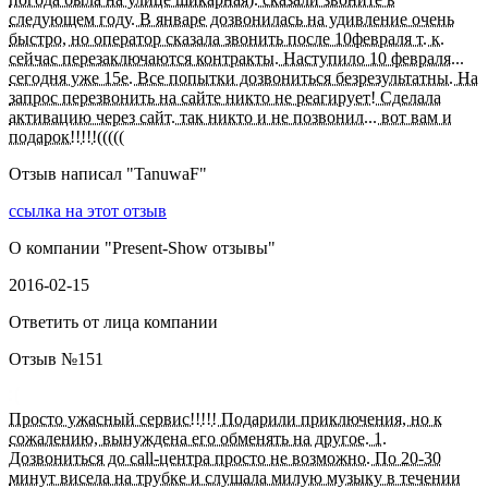
следующем году. В январе дозвонилась на удивление очень
быстро, но оператор сказала звонить после 10февраля т. к.
сейчас перезаключаются контракты. Наступило 10 февраля...
сегодня уже 15е. Все попытки дозвониться безрезультатны. На
запрос перезвонить на сайте никто не реагирует! Сделала
активацию через сайт. так никто и не позвонил... вот вам и
подарок!!!!!(((((
Отзыв написал "
TanuwaF
"
ссылка на этот отзыв
О компании "
Present-Show отзывы
"
2016-02-15
Ответить от лица компании
Отзыв №
151
Просто ужасный сервис!!!!! Подарили приключения, но к
сожалению, вынуждена его обменять на другое. 1.
Дозвониться до call-центра просто не возможно. По 20-30
минут висела на трубке и слушала милую музыку в течении