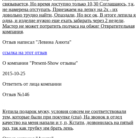
связывается. Но время доступно только 10.30 Соглашаюсь, т.к.
не намерена отступать. Приезжаем на лепку на 2х - их
довольно трудно найти. Опаздали. Но все ок. В итоге лепила я
одна, и изделие нужно еще ехать забирать через 2 недели.
Мастер не может потратить полчаса на обжиг Отвратительная
компания.
Отзыв написал "
Левина Анюта
"
ссылка на этот отзыв
О компании "
Present-Show отзывы
"
2015-10-25
Ответить от лица компании
Отзыв №
146
Купила подарок мужу, условия совсем не соответствовали
тем, которые были при покупке (спа). На звонок в отдел
качество на меня напали и т. п. Кстати, дозвонилась на пятый
раз, так как трубку им брать лень.