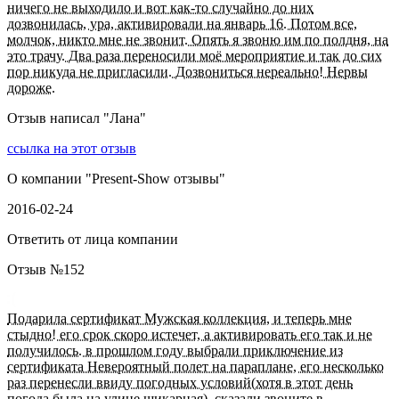
ничего не выходило и вот как-то случайно до них
дозвонилась, ура, активировали на январь 16. Потом все,
молчок, никто мне не звонит. Опять я звоню им по полдня, на
это трачу. Два раза переносили моё мероприятие и так до сих
пор никуда не пригласили. Дозвониться нереально! Нервы
дороже.
Отзыв написал "
Лана
"
ссылка на этот отзыв
О компании "
Present-Show отзывы
"
2016-02-24
Ответить от лица компании
Отзыв №
152
Подарила сертификат Мужская коллекция, и теперь мне
стыдно! его срок скоро истечет, а активировать его так и не
получилось. в прошлом году выбрали приключение из
сертификата Невероятный полет на параплане, его несколько
раз перенесли ввиду погодных условий(хотя в этот день
погода была на улице шикарная). сказали звоните в