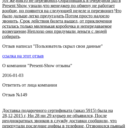
тот же:никто не перезвонил.Обратившись в очередной раз в
Present Show узнали,что менеджер по обмену не работает
вообще, но появится на следующей неделе и перезвонит.Что
было дальше,легко предугадать.Потом просто надоело
звонить. Срок действия билета вышел, от приключения
осталась только миленькая коробочка и непередаваемое
возмущение.Неплохо они придумали деньги с людей
собирать.
Отзыв написал "
Пользователь скрыл свои данные
"
ссылка на этот отзыв
О компании "
Present-Show отзывы
"
2016-01-03
Ответить от лица компании
Отзыв №
149
Доставка подарочного сертификата (заказ 5915) была на
28.12.2015 г. Ни 28 ни 29 курьер не объявился. После
неоднократных звонков в службу доставки сообщили, что
перепутали последние цифры в телефоне. Отзвонился пьяный