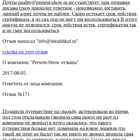
Почты quality@present-show.ru не существует, при отправке
письма сразу приходит ответное - невозможно доставить,
данный адрес почты не найден. Скоро истекает срок действия
сертификата, я до сих пор не могу им воспользоваться В итоге
никуда не дозвонился, срок действия истек, сертификатом так
и не смог воспользоваться
Отзыв написал "
info@idealshkaf.ru
"
ссылка на этот отзыв
О компании "
Present-Show отзывы
"
2017-08-05
Ответить от лица компании
Отзыв №
171
Подарили путешествие на свадьбу, актевировали во время,
пол года откладывали (звонила сама никто ни разу из
компании не звонил) в итого оказалось, что такого
путешествия больше нет, поменяли на вдвое дешевле (по
такой же цене не было) так же никто не звонил звонила сама
то забыли, то отменили, в итоге прошло 2 года ни деньги