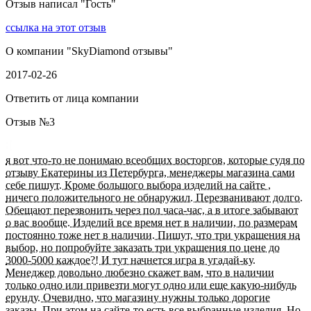
Отзыв написал "
Гость
"
ссылка на этот отзыв
О компании "
SkyDiamond отзывы
"
2017-02-26
Ответить от лица компании
Отзыв №
3
я вот что-то не понимаю всеобщих восторгов, которые судя по
отзыву Екатерины из Петербурга, менеджеры магазина сами
себе пишут. Кроме большого выбора изделий на сайте ,
ничего положительного не обнаружил. Перезванивают долго.
Обещают перезвонить через пол часа-час, а в итоге забывают
о вас вообще. Изделий все время нет в наличии, по размерам
постоянно тоже нет в наличии. Пишут, что три украшения на
выбор, но попробуйте заказать три украшения по цене до
3000-5000 каждое?! И тут начнется игра в угадай-ку.
Менеджер довольно любезно скажет вам, что в наличии
только одно или привезти могут одно или еще какую-нибудь
ерунду. Очевидно, что магазину нужны только дорогие
заказы. При этом на сайте-то есть все выбранные изделия. Но