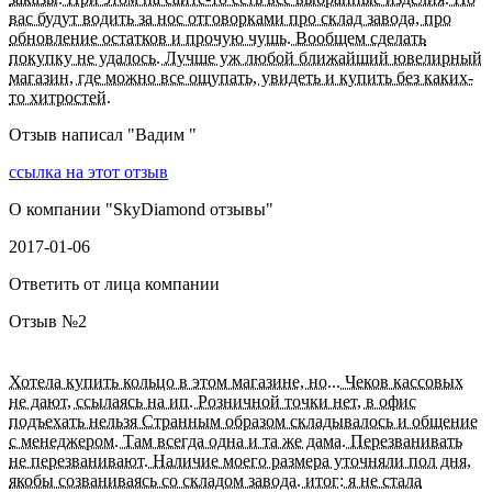
вас будут водить за нос отговорками про склад завода, про
обновление остатков и прочую чушь. Вообщем сделать
покупку не удалось. Лучше уж любой ближайший ювелирный
магазин, где можно все ощупать, увидеть и купить без каких-
то хитростей.
Отзыв написал "
Вадим
"
ссылка на этот отзыв
О компании "
SkyDiamond отзывы
"
2017-01-06
Ответить от лица компании
Отзыв №
2
Хотела купить кольцо в этом магазине, но... Чеков кассовых
не дают, ссылаясь на ип. Розничной точки нет, в офис
подъехать нельзя Странным образом складывалось и общение
с менеджером. Там всегда одна и та же дама. Перезванивать
не перезванивают. Наличие моего размера уточняли пол дня,
якобы созваниваясь со складом завода. итог: я не стала