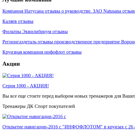
Компания Натусана отзывы о руководстве. ЗАО Natusana отзы
Каляев отзывы
Фильтры Эквилибриум отзывы
Регионгаздеталь отзывы производственное предприятие Воро
Круизная компания инфофлот отзывы
Акции
Серия 1000 - АКЦИЯ!
Вы все еще стоите перед выбором новых тренажеров для Ваше
Тренажеры ДК Спорт покупателей
Открытие навигации-2016 с "ИНФОФЛОТОМ" в круизах с 26 