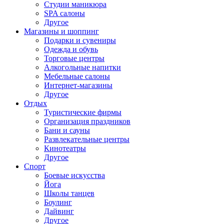
Студии маникюра
SPA салоны
Другое
Магазины и шоппинг
Подарки и сувениры
Одежда и обувь
Торговые центры
Алкогольные напитки
Мебельные салоны
Интернет-магазины
Другое
Отдых
Туристические фирмы
Организация праздников
Бани и сауны
Развлекательные центры
Кинотеатры
Другое
Спорт
Боевые искусства
Йога
Школы танцев
Боулинг
Дайвинг
Другое