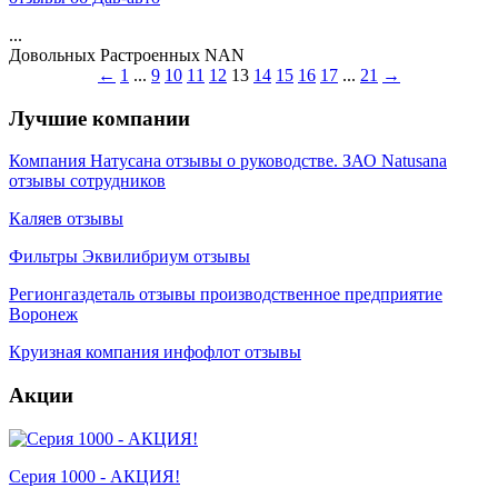
...
Довольных
Растроенных
NAN
←
1
...
9
10
11
12
13
14
15
16
17
...
21
→
Лучшие компании
Компания Натусана отзывы о руководстве. ЗАО Natusana
отзывы сотрудников
Каляев отзывы
Фильтры Эквилибриум отзывы
Регионгаздеталь отзывы производственное предприятие
Воронеж
Круизная компания инфофлот отзывы
Акции
Серия 1000 - АКЦИЯ!