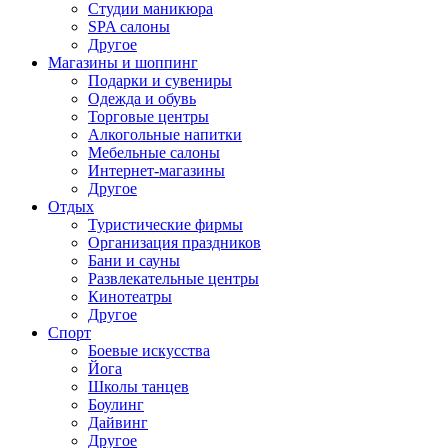
Студии маникюра
SPA салоны
Другое
Магазины и шоппинг
Подарки и сувениры
Одежда и обувь
Торговые центры
Алкогольные напитки
Мебельные салоны
Интернет-магазины
Другое
Отдых
Туристические фирмы
Организация праздников
Бани и сауны
Развлекательные центры
Кинотеатры
Другое
Спорт
Боевые искусства
Йога
Школы танцев
Боулинг
Дайвинг
Другое