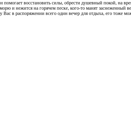
он помогает восстановить силы, обрести душевный покой, на вре
му морю и нежится на горячем песке, кого-то манят заснеженны
 у Вас в распоряжении всего один вечер для отдыха, его тоже м