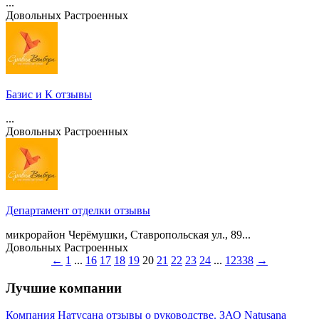
...
Довольных
Растроенных
Базис и К отзывы
...
Довольных
Растроенных
Департамент отделки отзывы
микрорайон Черёмушки, Ставропольская ул., 89...
Довольных
Растроенных
←
1
...
16
17
18
19
20
21
22
23
24
...
12338
→
Лучшие компании
Компания Натусана отзывы о руководстве. ЗАО Natusana