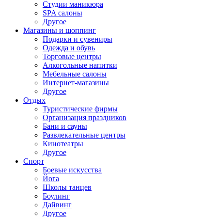
Студии маникюра
SPA салоны
Другое
Магазины и шоппинг
Подарки и сувениры
Одежда и обувь
Торговые центры
Алкогольные напитки
Мебельные салоны
Интернет-магазины
Другое
Отдых
Туристические фирмы
Организация праздников
Бани и сауны
Развлекательные центры
Кинотеатры
Другое
Спорт
Боевые искусства
Йога
Школы танцев
Боулинг
Дайвинг
Другое